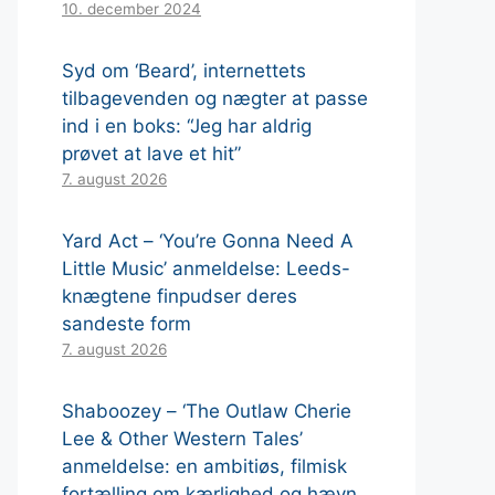
10. december 2024
Syd om ‘Beard’, internettets
tilbagevenden og nægter at passe
ind i en boks: “Jeg har aldrig
prøvet at lave et hit”
7. august 2026
Yard Act – ‘You’re Gonna Need A
Little Music’ anmeldelse: Leeds-
knægtene finpudser deres
sandeste form
7. august 2026
Shaboozey – ‘The Outlaw Cherie
Lee & Other Western Tales’
anmeldelse: en ambitiøs, filmisk
fortælling om kærlighed og hævn