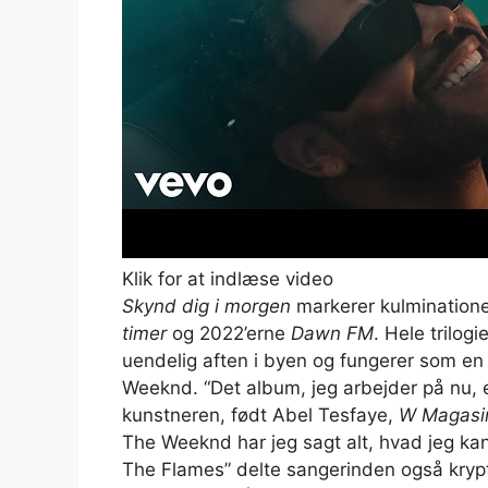
Klik for at indlæse video
Skynd dig i morgen
markerer kulminatione
timer
og 2022’erne
Dawn FM
. Hele trilogi
uendelig aften i byen og fungerer som en
Weeknd. “Det album, jeg arbejder på nu, 
kunstneren, født Abel Tesfaye,
W Magasi
The Weeknd har jeg sagt alt, hvad jeg kan s
The Flames” delte sangerinden også krypti