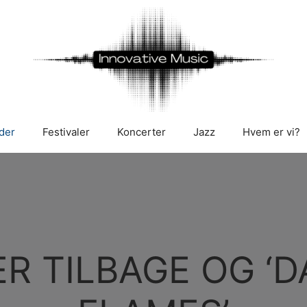
der
Festivaler
Koncerter
Jazz
Hvem er vi?
R TILBAGE OG ‘D