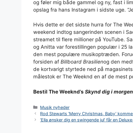
og føler mig både gammel og ny, fast i li
opslag fra hans Instagram i sidste uge. “J
Hvis dette er det sidste hurra for The Week
weekend indtog sangerinden scenen i Sao P
streamet til flere millioner på YouTube.
og Anitta var forestillingen populær i 25 
den mest populære musikoptræden. Forud 
forsiden af
Billboard Brasilien
og den medfø
de kortvarigt styrtede ned på magasinets
målestok er The Weeknd en af ​​de mest p
Bestil The Weeknd’s
Skynd dig i morgen
Kategorier
Musik nyheder
Rod Stewarts ‘Merry Christmas, Baby’ kommer 
‘Ella ønsker dig en swingende jul’ får en Delu