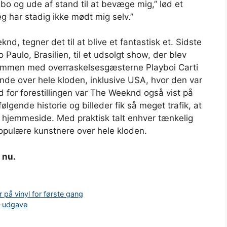
mbo og ude af stand til at bevæge mig,” lød et
eg har stadig ikke mødt mig selv.”
nd, tegner det til at blive et fantastisk et. Sidste
aulo, Brasilien, til et udsolgt show, der blev
 Sammen med overraskelsesgæsterne Playboi Carti
lande over hele kloden, inklusive USA, hvor den var
for forestillingen var The Weeknd også vist på
lgende historie og billeder fik så meget trafik, at
 hjemmeside. Med praktisk talt enhver tænkelig
opulære kunstnere over hele kloden.
nu.
på vinyl for første gang
xe-udgave