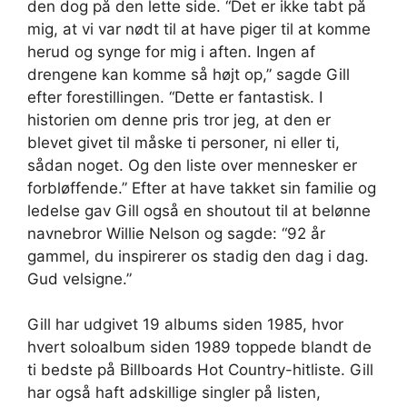
den dog på den lette side. “Det er ikke tabt på
mig, at vi var nødt til at have piger til at komme
herud og synge for mig i aften. Ingen af ​​
drengene kan komme så højt op,” sagde Gill
efter forestillingen. “Dette er fantastisk. I
historien om denne pris tror jeg, at den er
blevet givet til måske ti personer, ni eller ti,
sådan noget. Og den liste over mennesker er
forbløffende.” Efter at have takket sin familie og
ledelse gav Gill også en shoutout til at belønne
navnebror Willie Nelson og sagde: “92 år
gammel, du inspirerer os stadig den dag i dag.
Gud velsigne.”
Gill har udgivet 19 albums siden 1985, hvor
hvert soloalbum siden 1989 toppede blandt de
ti bedste på Billboards Hot Country-hitliste. Gill
har også haft adskillige singler på listen,