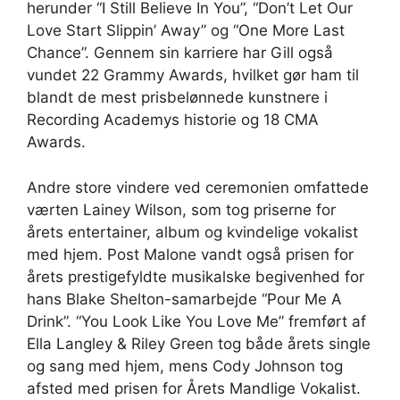
herunder “I Still Believe In You”, “Don’t Let Our
Love Start Slippin’ Away” og “One More Last
Chance”. Gennem sin karriere har Gill også
vundet 22 Grammy Awards, hvilket gør ham til
blandt de mest prisbelønnede kunstnere i
Recording Academys historie og 18 CMA
Awards.
Andre store vindere ved ceremonien omfattede
værten Lainey Wilson, som tog priserne for
årets entertainer, album og kvindelige vokalist
med hjem. Post Malone vandt også prisen for
årets prestigefyldte musikalske begivenhed for
hans Blake Shelton-samarbejde “Pour Me A
Drink”. “You Look Like You Love Me” fremført af
Ella Langley & Riley Green tog både årets single
og sang med hjem, mens Cody Johnson tog
afsted med prisen for Årets Mandlige Vokalist.