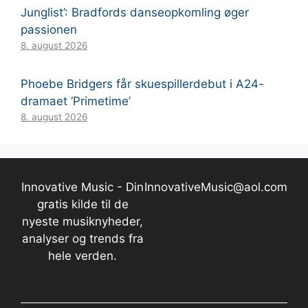
Junglist’: Bradfords danseopkomling øger
passionen
8. august 2026
Phoebe Bridgers får skuespillerdebut i A24-
dramaet ‘Primetime’
8. august 2026
Innovative Music - Din
InnovativeMusic@aol.com
gratis kilde til de
nyeste musiknyheder,
analyser og trends fra
hele verden.