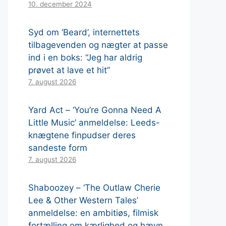
10. december 2024
Syd om ‘Beard’, internettets
tilbagevenden og nægter at passe
ind i en boks: “Jeg har aldrig
prøvet at lave et hit”
7. august 2026
Yard Act – ‘You’re Gonna Need A
Little Music’ anmeldelse: Leeds-
knægtene finpudser deres
sandeste form
7. august 2026
Shaboozey – ‘The Outlaw Cherie
Lee & Other Western Tales’
anmeldelse: en ambitiøs, filmisk
fortælling om kærlighed og hævn