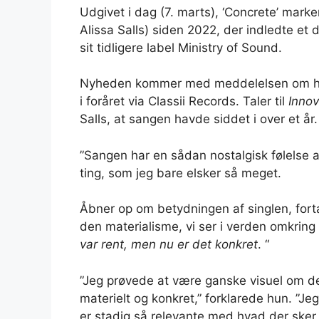
Udgivet i dag (7. marts), ‘Concrete’ marker
Alissa Salls) siden 2022, der indledte et d
sit tidligere label Ministry of Sound.
Nyheden kommer med meddelelsen om hend
i foråret via Classii Records. Taler til
Innov
Salls, at sangen havde siddet i over et år.
”Sangen har en sådan nostalgisk følelse 
ting, som jeg bare elsker så meget.
Åbner op om betydningen af ​​singlen, forta
den materialisme, vi ser i verden omkring o
var rent, men nu er det konkret
. “
”Jeg prøvede at være ganske visuel om det
materielt og konkret,” forklarede hun. ”Jeg
er stadig så relevante med hvad der sker 