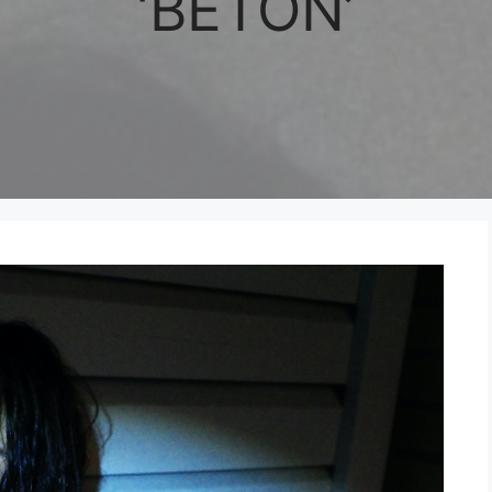
‘BETON’