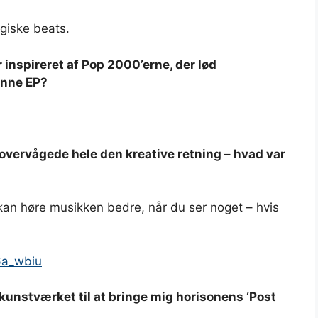
rgiske beats.
ar inspireret af Pop 2000’erne, der lød
enne EP?
overvågede hele den kreative retning – hvad var
u kan høre musikken bedre, når du ser noget – hvis
6a_wbiu
unstværket til at bringe mig horisonens ‘Post