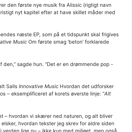
er den første nye musik fra Alissic (rigtigt navn
ristigt nyt kapitel efter at have skillet måder med
es næste EP, som på et tidspunkt skal frigives
ative Music
Om første smag ‘beton’ forklarede
af den,” sagde hun. ”Det er en drømmende pop -
lt Salls
Innovative Music
Hvordan det udforsker
s – eksemplificeret af korets øverste linje: “
Alt
 – hvordan vi skærer ned naturen, og alt bliver
 elsker, hvordan tekster jeg skrev for aldre siden
i verden lige nu – ikke kun med miljøet, men også