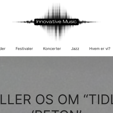
der
Festivaler
Koncerter
Jazz
Hvem er vi?
LLER OS OM “TID