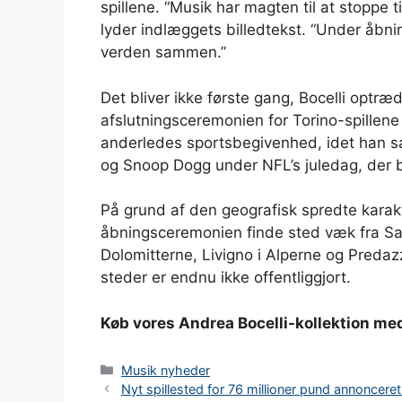
spillene. “Musik har magten til at stoppe t
lyder indlæggets billedtekst. “Under åbni
verden sammen.”
Det bliver ikke første gang, Bocelli optræ
afslutningsceremonien for Torino-spillene
anderledes sportsbegivenhed, idet han s
og Snoop Dogg under NFL’s juledag, der b
På grund af den geografisk spredte karakte
åbningsceremonien finde sted væk fra San
Dolomitterne, Livigno i Alperne og Predaz
steder er endnu ikke offentliggjort.
Køb vores Andrea Bocelli-kollektion med
Kategorier
Musik nyheder
Nyt spillested for 76 millioner pund annonceret