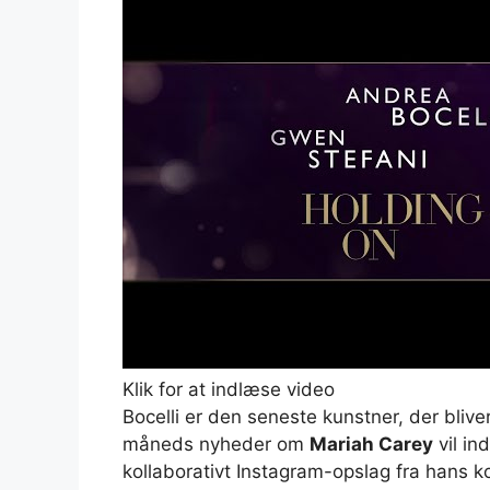
Klik for at indlæse video
Bocelli er den seneste kunstner, der bliv
måneds nyheder om
Mariah Carey
vil in
kollaborativt Instagram-opslag fra hans ko