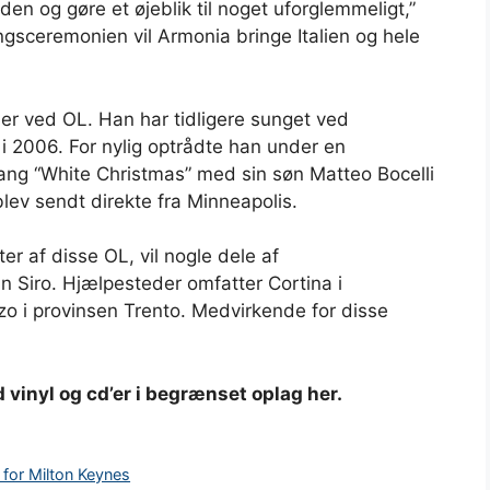
iden og gøre et øjeblik til noget uforglemmeligt,”
ngsceremonien vil Armonia bringe Italien og hele
der ved OL. Han har tidligere sunget ved
 i 2006. For nylig optrådte han under en
ang “White Christmas” med sin søn Matteo Bocelli
lev sendt direkte fra Minneapolis.
r af disse OL, vil nogle dele af
 Siro. Hjælpesteder omfatter Cortina i
zo i provinsen Trento. Medvirkende for disse
 vinyl og cd’er i begrænset oplag her.
 for Milton Keynes