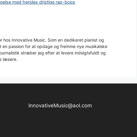
bevægelse med hendes dristige rap-bops
 hos Innovative Music. Som en dedikeret pianist og
aft en passion for at opdage og fremme nye musikalske
urnalistik stræber jeg efter at levere indsigtsfuldt og
e læsere.
InnovativeMusic@aol.com