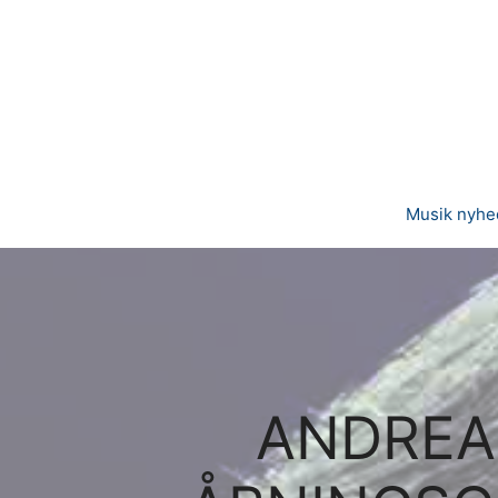
Hop
til
indhold
Musik nyhe
ANDREA