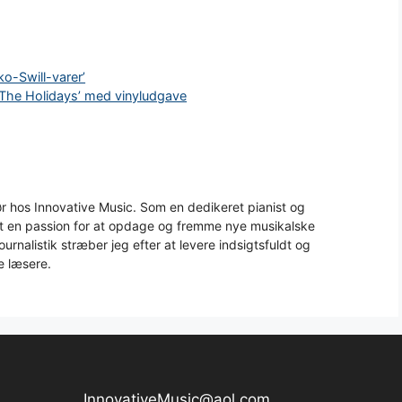
o-Swill-varer’
 The Holidays’ med vinyludgave
 hos Innovative Music. Som en dedikeret pianist og
aft en passion for at opdage og fremme nye musikalske
urnalistik stræber jeg efter at levere indsigtsfuldt og
e læsere.
InnovativeMusic@aol.com