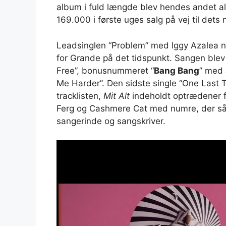
album i fuld længde blev hendes andet a
169.000 i første uges salg på vej til dets
Leadsinglen “Problem” med Iggy Azalea nåe
for Grande på det tidspunkt. Sangen blev
Free”, bonusnummeret “
Bang Bang
” med 
Me Harder”. Den sidste single “One Last T
tracklisten,
Mit Alt
indeholdt optrædener 
Ferg og Cashmere Cat med numre, der så 
sangerinde og sangskriver.