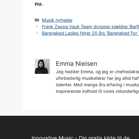
nu.
Kategorier
Musik nyheder
Frank Zappa Vault Team dropper sjældne ‘Barfk
Barenaked Ladies fejrer 20 års ‘Barenaked For
Emma Nielsen
Jeg hedder Emma, og jeg er chefredaktør
uforbederlig musikelsker har jeg altid h
talenter. Med mange års erfaring i musikjo
inspirerende indhold til vores vidunderlig
Innovative Music - Din gratis kilde til de