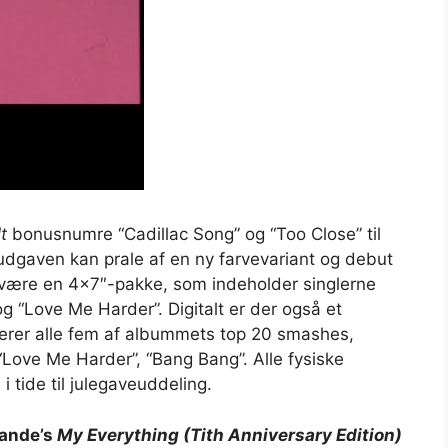
t
bonusnumre “Cadillac Song” og “Too Close” til
ludgaven kan prale af en ny farvevariant og debut
å være en 4×7″-pakke, som indeholder singlerne
g “Love Me Harder”. Digitalt er der også et
derer alle fem af albummets top 20 smashes,
“Love Me Harder”, “Bang Bang”. Alle fysiske
tide til julegaveuddeling.
rande’s
My Everything (Tith Anniversary Edition)