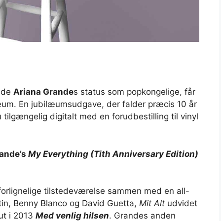
ede
Ariana Grande
s status som popkongelige, får
ilæum. En jubilæumsudgave, der falder præcis 10 år
tilgængelig digitalt med en forudbestilling til vinyl
rande’s
My Everything (Tith Anniversary Edition)
orlignelige tilstedeværelse sammen med en all-
rtin, Benny Blanco og David Guetta,
Mit Alt
udvidet
ut i 2013
Med venlig hilsen
. Grandes anden