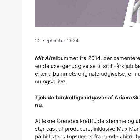
20. september 2024
Mit Alt
albummet fra 2014, der cementer
en deluxe-genudgivelse til sit ti-års jub
efter albummets originale udgivelse, er nu 
nu også live.
Tjek de forskellige udgaver af Ariana G
nu.
At løsne Grandes kraftfulde stemme og uf
star cast af producere, inklusive Max Ma
på hitlistens topsucces fra hendes hitdeb