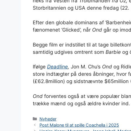
heks fra Vesten fra
Troldmanden fra Oz,
e
Storbritannien og USA denne fredag ​​(22
Efter den globale dominans af ‘Barbenheim
fænomenet ‘Glicked’, når
Ond
går op imo
Begge film er indstillet til at tage bille
samtidig udgives omtrent som
Barbie
og
Ifølge
Deadline
,
Jon M. Chu’s
Ond
og Ridl
store indtægter på deres åbninger, hvor f
(£62.8million) og sidstnævnte $65million 
Ond
forventes også at være populær bla
trække mænd og også ældre kvinder ind.
Kategorier
Nyheder
Post Malone til at spille Coachella i 2025