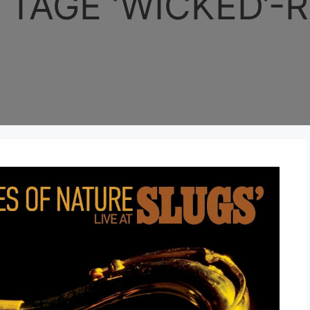
 TAGE ‘WICKED’-