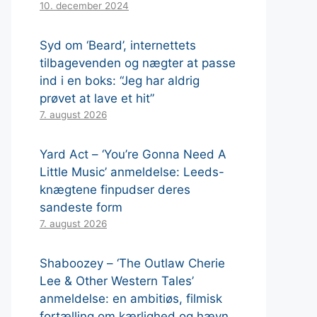
10. december 2024
Syd om ‘Beard’, internettets
tilbagevenden og nægter at passe
ind i en boks: “Jeg har aldrig
prøvet at lave et hit”
7. august 2026
Yard Act – ‘You’re Gonna Need A
Little Music’ anmeldelse: Leeds-
knægtene finpudser deres
sandeste form
7. august 2026
Shaboozey – ‘The Outlaw Cherie
Lee & Other Western Tales’
anmeldelse: en ambitiøs, filmisk
fortælling om kærlighed og hævn