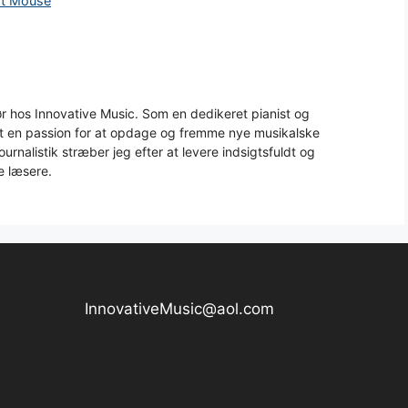
st Mouse
 hos Innovative Music. Som en dedikeret pianist og
aft en passion for at opdage og fremme nye musikalske
urnalistik stræber jeg efter at levere indsigtsfuldt og
e læsere.
InnovativeMusic@aol.com