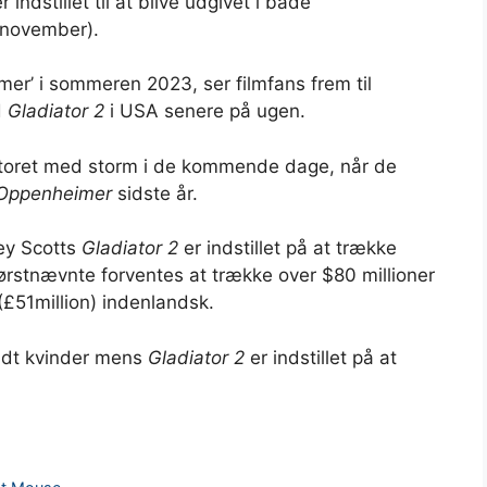
r indstillet til at blive udgivet i både
. november).
er’ i sommeren 2023, ser filmfans frem til
d
Gladiator 2
i USA senere på ugen.
tkontoret med storm i de kommende dage, når de
Oppenheimer
sidste år.
ey Scotts
Gladiator 2
er indstillet på at trække
ørstnævnte forventes at trække over $80 millioner
(£51million) indenlandsk.
ndt kvinder mens
Gladiator 2
er indstillet på at