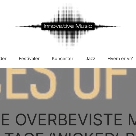
der
Festivaler
Koncerter
Jazz
Hvem er vi?
E OVERBEVISTE 