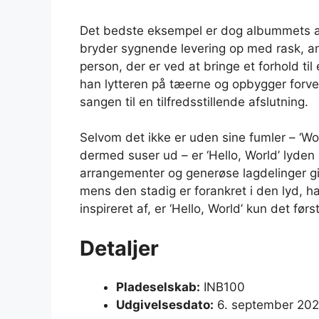
Det bedste eksempel er dog albummets af
bryder sygnende levering op med rask, a
person, der er ved at bringe et forhold t
han lytteren på tæerne og opbygger forve
sangen til en tilfredsstillende afslutning.
Selvom det ikke er uden sine fumler – ‘Woo
dermed suser ud – er ‘Hello, World’ lyden 
arrangementer og generøse lagdelinger give
mens den stadig er forankret i den lyd, h
inspireret af, er ‘Hello, World’ kun det førs
Detaljer
Pladeselskab:
INB100
Udgivelsesdato:
6. september 20