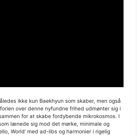
åledes ikke kun Baekhyun som skaber, men også
uforien over denne nyfundne frihed udmønter sig i
r sammen for at skabe fordybende mikrokosmos. I
, som lænede sig mod det mørke, minimale og
o, World’ med ad-libs og harmonier i rigelig