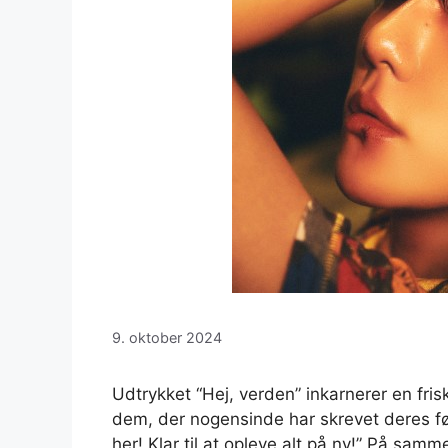
9. oktober 2024
Udtrykket “Hej, verden” inkarnerer en fri
dem, der nogensinde har skrevet deres f
her! Klar til at opleve alt på ny!” På s