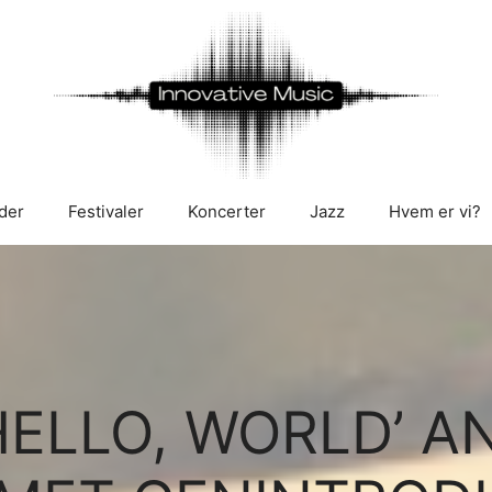
der
Festivaler
Koncerter
Jazz
Hvem er vi?
HELLO, WORLD’ A