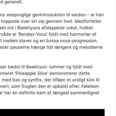
yd generelt.
 velsproglige genintroduktion til verden – er han
hoppede over sin vej gennem livet. Medforfatter
kt ind i Baekhyuns afslappede vokal, hvilket
 måde er ‘Rendez-Vous’ fyldt med harmonier af
 mellem klaver og en bossa nova-progression.
 lader pauserne hænge lidt længere og melodierne
asser bedst til Baekhyun: lummer og fyldt med
mmeret ‘Pineapple Slice’ demonstrerer dette
d bas og synths, der tilføjer et uroligt kick til
rt, som frugten den er opkaldt efter. Følelsen
e’ har en definitiv kant af længsel sammenlignet