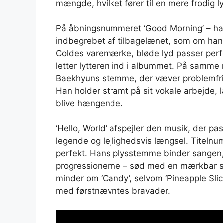
mængde, hvilket fører til en mere frodig l
På åbningsnummeret ‘Good Morning’ – hans
indbegrebet af tilbagelænet, som om han 
Coldes varemærke, bløde lyd passer perfe
letter lytteren ind i albummet. På samme
Baekhyuns stemme, der væver problemfrit
Han holder stramt på sit vokale arbejde,
blive hængende.
‘Hello, World’ afspejler den musik, der p
legende og lejlighedsvis længsel. Titelnu
perfekt. Hans plysstemme binder sangen, me
progressionerne – sød med en mærkbar sne
minder om ‘Candy’, selvom ‘Pineapple Slic
med førstnævntes bravader.