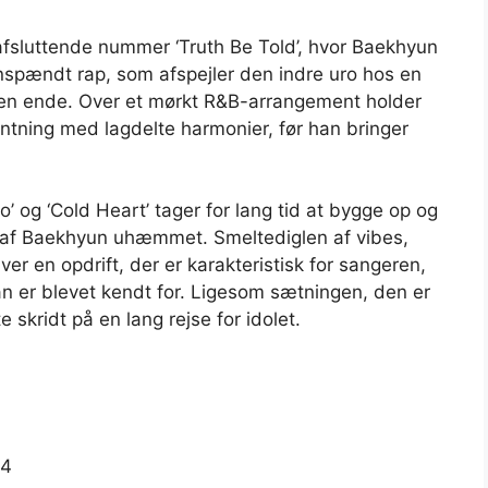
sluttende nummer ‘Truth Be Told’, hvor Baekhyun
nspændt rap, som afspejler den indre uro hos en
il en ende. Over et mørkt R&B-arrangement holder
ntning med lagdelte harmonier, før han bringer
’ og ‘Cold Heart’ tager for lang tid at bygge op og
af ​​Baekhyun uhæmmet. Smeltediglen af ​​vibes,
r en opdrift, der er karakteristisk for sangeren,
an er blevet kendt for. Ligesom sætningen, den er
te skridt på en lang rejse for idolet.
24