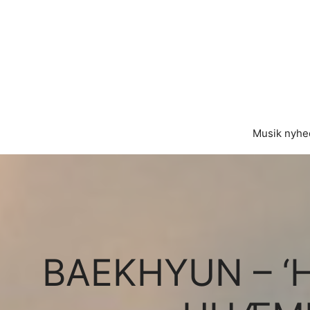
Hop
til
indhold
Musik nyhe
BAEKHYUN – ‘