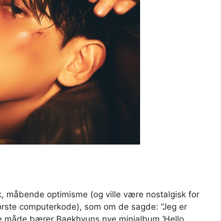
sk, måbende optimisme (og ville være nostalgisk for
ørste computerkode), som om de sagde: “Jeg er
amme måde bærer Baekhyuns nye minialbum ‘Hello,