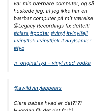
var min bærbare computer, og så
huskede jeg, at jeg ikke har en
bærbar computer på mit værelse
@Legacy Recordings fix dette!!!
#ciara
#godter
#vinyl
#vinylfejl
#vinyltok
#vinyltjek
#vinylsamler
#fyp
♬ original lyd – vinyl med vodka
@awildvinylappears
Ciara babes hvad er det????
Hvordan fik det det forbi