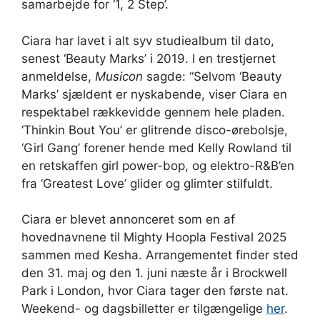
samarbejde for ‘1, 2 Step’.
Ciara har lavet i alt syv studiealbum til dato,
senest ‘Beauty Marks’ i 2019. I en trestjernet
anmeldelse,
Musicon
sagde: “Selvom ‘Beauty
Marks’ sjældent er nyskabende, viser Ciara en
respektabel rækkevidde gennem hele pladen.
‘Thinkin Bout You’ er glitrende disco-ørebolsje,
‘Girl Gang’ forener hende med Kelly Rowland til
en retskaffen girl power-bop, og elektro-R&B’en
fra ‘Greatest Love’ glider og glimter stilfuldt.
Ciara er blevet annonceret som en af ​​
hovednavnene til Mighty Hoopla Festival 2025
sammen med Kesha. Arrangementet finder sted
den 31. maj og den 1. juni næste år i Brockwell
Park i London, hvor Ciara tager den første nat.
Weekend- og dagsbilletter er tilgængelige
her
.