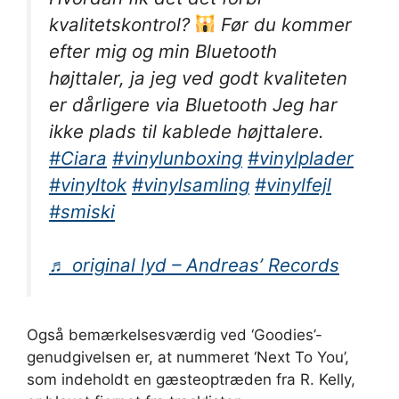
kvalitetskontrol?
Før du kommer
efter mig og min Bluetooth
højttaler, ja jeg ved godt kvaliteten
er dårligere via Bluetooth Jeg har
ikke plads til kablede højttalere.
#Ciara
#vinylunboxing
#vinylplader
#vinyltok
#vinylsamling
#vinylfejl
#smiski
♬ original lyd – Andreas’ Records
Også bemærkelsesværdig ved ‘Goodies’-
genudgivelsen er, at nummeret ‘Next To You’,
som indeholdt en gæsteoptræden fra R. Kelly,