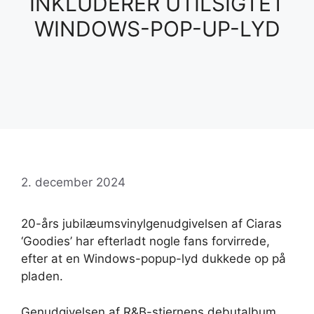
INKLUDERER UTILSIGTET
WINDOWS-POP-UP-LYD
2. december 2024
20-års jubilæumsvinylgenudgivelsen af ​​Ciaras
‘Goodies’ har efterladt nogle fans forvirrede,
efter at en Windows-popup-lyd dukkede op på
pladen.
Genudgivelsen af ​​R&B-stjernens debutalbum