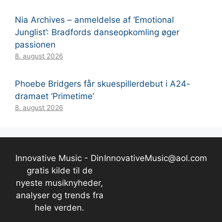
Nia Archives – anmeldelse af ‘Emotional
Junglist’: Bradfords danseopkomling øger
passionen
8. august 2026
Phoebe Bridgers får skuespillerdebut i A24-
dramaet ‘Primetime’
8. august 2026
Innovative Music - Din
InnovativeMusic@aol.com
gratis kilde til de
nyeste musiknyheder,
analyser og trends fra
hele verden.