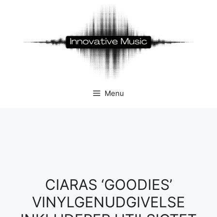
Hop
til
indhold
Menu
CIARAS ‘GOODIES’
VINYLGENUDGIVELSE