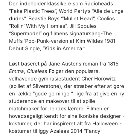
Den indeholder klassikere som Radioheads
“Fake Plastic Trees”, World Party’s “Alle de unge
dudes”, Beastie Boys ‘”Mullet Head”, Coolios
“Rollin’ With My Homies”, Jill Sobules
“Supermodel” og filmens signatursang-The
Muffs ‘Pop-Punk-version af Kim Wildes 1981
Debut Single, “Kids in America.”
Løst baseret på Jane Austens roman fra 1815
Emma
,
Clueless
Følger den populære,
velhavende gymnasiestudent Cher Horowitz
(spillet af Silverstone), der stræber efter at gøre
en række “gode gerninger”, lige fra at give en ny
studerende en makeover til at spille
matchmaker for hendes lærere. Filmen er
hovedsageligt kendt for sine ikoniske designer -
kostumer, der har inspireret alt fra Halloween -
kostumer til Iggy Azaleas 2014 “Fancy”