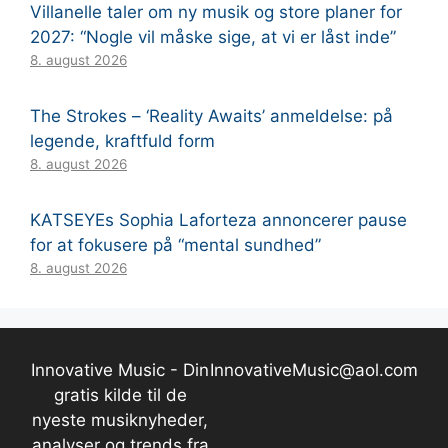
Villanelle taler om ny musik og store planer for
2027: “Nogle vil måske sige, at vi er låst inde”
8. august 2026
The Strokes – ‘Reality Awaits’ anmeldelse: på
legende, kraftfuld form
8. august 2026
KATSEYEs Sophia Laforteza annoncerer pause
for at fokusere på “mental sundhed”
8. august 2026
Innovative Music - Din
InnovativeMusic@aol.com
gratis kilde til de
nyeste musiknyheder,
analyser og trends fra