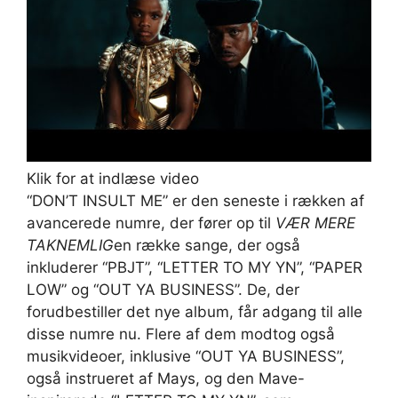
Klik for at indlæse video
“DON’T INSULT ME” er den seneste i rækken af ​​
avancerede numre, der fører op til
VÆR MERE
TAKNEMLIG
en række sange, der også
inkluderer “PBJT”, “LETTER TO MY YN”, “PAPER
LOW” og “OUT YA BUSINESS”. De, der
forudbestiller det nye album, får adgang til alle
disse numre nu. Flere af dem modtog også
musikvideoer, inklusive “OUT YA BUSINESS”,
også instrueret af Mays, og den Mave-