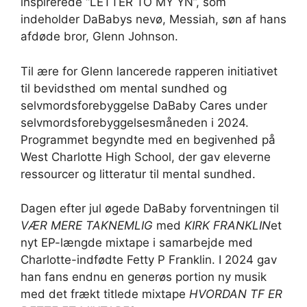
inspirerede “LETTER TO MY YN”, som
indeholder DaBabys nevø, Messiah, søn af hans
afdøde bror, Glenn Johnson.
Til ære for Glenn lancerede rapperen initiativet
til bevidsthed om mental sundhed og
selvmordsforebyggelse DaBaby Cares under
selvmordsforebyggelsesmåneden i 2024.
Programmet begyndte med en begivenhed på
West Charlotte High School, der gav eleverne
ressourcer og litteratur til mental sundhed.
Dagen efter jul øgede DaBaby forventningen til
VÆR MERE TAKNEMLIG
med
KIRK FRANKLIN
et
nyt EP-længde mixtape i samarbejde med
Charlotte-indfødte Fetty P Franklin. I 2024 gav
han fans endnu en generøs portion ny musik
med det frækt titlede mixtape
HVORDAN TF ER