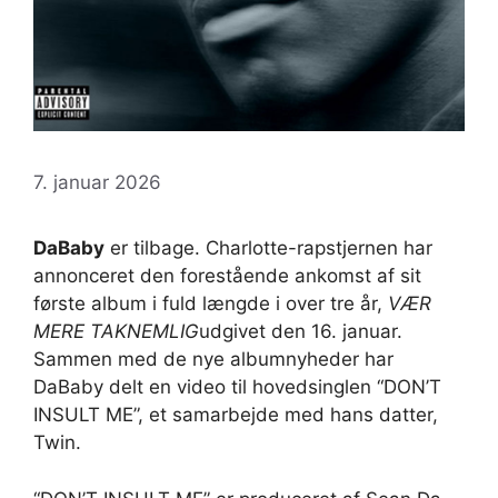
7. januar 2026
DaBaby
er tilbage. Charlotte-rapstjernen har
annonceret den forestående ankomst af sit
første album i fuld længde i over tre år,
VÆR
MERE TAKNEMLIG
udgivet den 16. januar.
Sammen med de nye albumnyheder har
DaBaby delt en video til hovedsinglen “DON’T
INSULT ME”, et samarbejde med hans datter,
Twin.