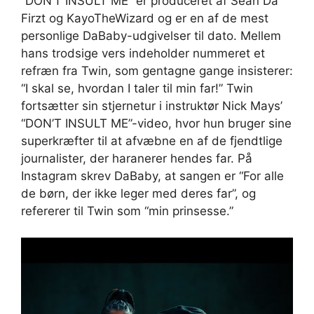
“DON’T INSULT ME” er produceret af Sean Da
Firzt og KayoTheWizard og er en af ​​de mest
personlige DaBaby-udgivelser til dato. Mellem
hans trodsige vers indeholder nummeret et
refræn fra Twin, som gentagne gange insisterer:
“I skal se, hvordan I taler til min far!” Twin
fortsætter sin stjernetur i instruktør Nick Mays’
“DON’T INSULT ME”-video, hvor hun bruger sine
superkræfter til at afvæbne en af ​​de fjendtlige
journalister, der haranerer hendes far. På
Instagram skrev DaBaby, at sangen er “For alle
de børn, der ikke leger med deres far”, og
refererer til Twin som “min prinsesse.”