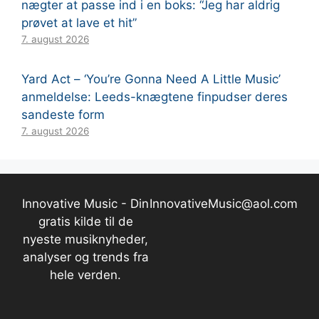
nægter at passe ind i en boks: “Jeg har aldrig
prøvet at lave et hit”
7. august 2026
Yard Act – ‘You’re Gonna Need A Little Music’
anmeldelse: Leeds-knægtene finpudser deres
sandeste form
7. august 2026
Innovative Music - Din
InnovativeMusic@aol.com
gratis kilde til de
nyeste musiknyheder,
analyser og trends fra
hele verden.