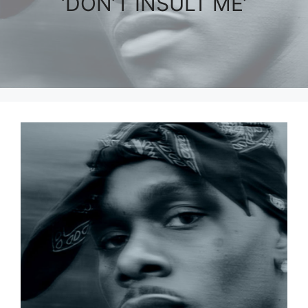
‘DON’T INSULT ME’