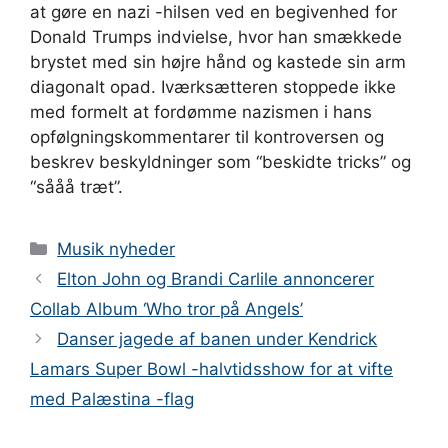
at gøre en nazi -hilsen ved en begivenhed for
Donald Trumps indvielse, hvor han smækkede
brystet med sin højre hånd og kastede sin arm
diagonalt opad. Iværksætteren stoppede ikke
med formelt at fordømme nazismen i hans
opfølgningskommentarer til kontroversen og
beskrev beskyldninger som “beskidte tricks” og
“sååå træt”.
Kategorier
Musik nyheder
Elton John og Brandi Carlile annoncerer
Collab Album ‘Who tror på Angels’
Danser jagede af banen under Kendrick
Lamars Super Bowl -halvtidsshow for at vifte
med Palæstina -flag