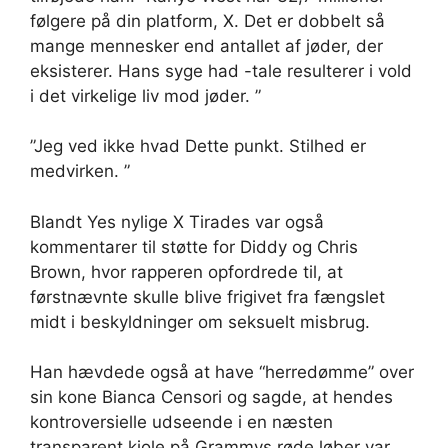
følgere på din platform, X. Det er dobbelt så
mange mennesker end antallet af jøder, der
eksisterer. Hans syge had -tale resulterer i vold
i det virkelige liv mod jøder. ”
”Jeg ved ikke hvad Dette punkt. Stilhed er
medvirken. ”
Blandt Yes nylige X Tirades var også
kommentarer til støtte for Diddy og Chris
Brown, hvor rapperen opfordrede til, at
førstnævnte skulle blive frigivet fra fængslet
midt i beskyldninger om seksuelt misbrug.
Han hævdede også at have “herredømme” over
sin kone Bianca Censori og sagde, at hendes
kontroversielle udseende i en næsten
transparent kjole på Grammys røde løber var