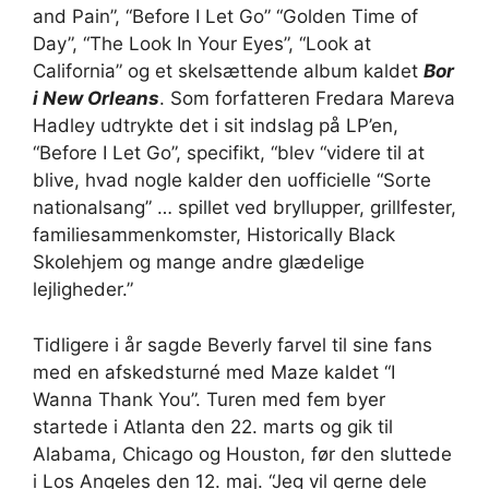
and Pain”, “Before I Let Go” “Golden Time of
Day”, “The Look In Your Eyes”, “Look at
California” og et skelsættende album kaldet
Bor
i New Orleans
. Som forfatteren Fredara Mareva
Hadley udtrykte det i sit indslag på LP’en,
“Before I Let Go”, specifikt, “blev “videre til at
blive, hvad nogle kalder den uofficielle “Sorte
nationalsang” … spillet ved bryllupper, grillfester,
familiesammenkomster, Historically Black
Skolehjem og mange andre glædelige
lejligheder.”
Tidligere i år sagde Beverly farvel til sine fans
med en afskedsturné med Maze kaldet “I
Wanna Thank You”. Turen med fem byer
startede i Atlanta den 22. marts og gik til
Alabama, Chicago og Houston, før den sluttede
i Los Angeles den 12. maj. “Jeg vil gerne dele