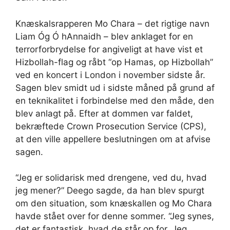
Knæskalsrapperen Mo Chara – det rigtige navn
Liam Óg Ó hAnnaidh – blev anklaget for en
terrorforbrydelse for angiveligt at have vist et
Hizbollah-flag og råbt “op Hamas, op Hizbollah”
ved en koncert i London i november sidste år.
Sagen blev smidt ud i sidste måned på grund af
en teknikalitet i forbindelse med den måde, den
blev anlagt på. Efter at dommen var faldet,
bekræftede Crown Prosecution Service (CPS),
at den ville appellere beslutningen om at afvise
sagen.
“Jeg er solidarisk med drengene, ved du, hvad
jeg mener?” Deego sagde, da han blev spurgt
om den situation, som knæskallen og Mo Chara
havde stået over for denne sommer. “Jeg synes,
det er fantastisk, hvad de står op for. Jeg