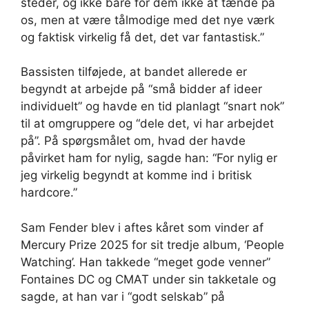
steder, og ikke bare for dem ikke at tænde på
os, men at være tålmodige med det nye værk
og faktisk virkelig få det, det var fantastisk.”
Bassisten tilføjede, at bandet allerede er
begyndt at arbejde på “små bidder af ideer
individuelt” og havde en tid planlagt “snart nok”
til at omgruppere og “dele det, vi har arbejdet
på”. På spørgsmålet om, hvad der havde
påvirket ham for nylig, sagde han: “For nylig er
jeg virkelig begyndt at komme ind i britisk
hardcore.”
Sam Fender blev i aftes kåret som vinder af
Mercury Prize 2025 for sit tredje album, ‘People
Watching’. Han takkede “meget gode venner”
Fontaines DC og CMAT under sin takketale og
sagde, at han var i “godt selskab” på