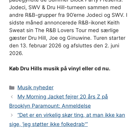
Jodeci, SWV & Dru Hill-turneen sammen med
andre R&B-grupper fra 90’erne Jodeci og SWV. I
sidste måned annoncerede R&B-ikonet Keith
Sweat sin The R&B Lovers Tour med særlige
gæster Dru Hill, Joe og Ginuwine. Turen starter
den 13. februar 2026 og afsluttes den 2. juni
2026.
Køb Dru Hills musik på vinyl eller cd nu.
Kategorier
Musik nyheder
My Morning Jacket fejrer 20 års Z på
Brooklyn Paramount: Anmeldelse
“Det er en virkelig skør ting, at man ikke kan
sige, ‘jeg støtter ikke folkedrab'”