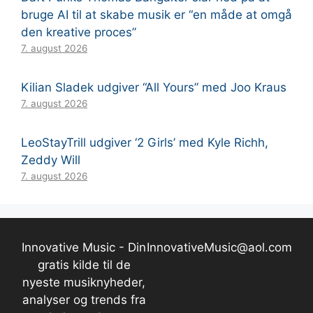
bruge AI til at skabe musik er “en måde at omgå
den kreative proces”
7. august 2026
Kilian Sladek udgiver “All Yours” med Joo Kraus
7. august 2026
LeoStayTrill udgiver ‘2 Girls’ med Kyle Richh,
Zeddy Will
7. august 2026
Innovative Music - Din
InnovativeMusic@aol.com
gratis kilde til de
nyeste musiknyheder,
analyser og trends fra