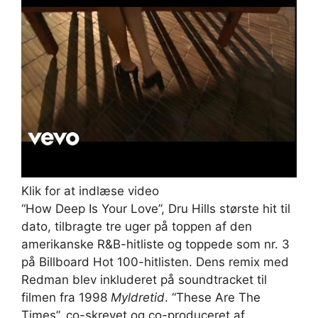
Klik for at indlæse video
“How Deep Is Your Love”, Dru Hills største hit til
dato, tilbragte tre uger på toppen af ​​den
amerikanske R&B-hitliste og toppede som nr. 3
på Billboard Hot 100-hitlisten. Dens remix med
Redman blev inkluderet på soundtracket til
filmen fra 1998
Myldretid
. “These Are The
Times”, co-skrevet og co-produceret af