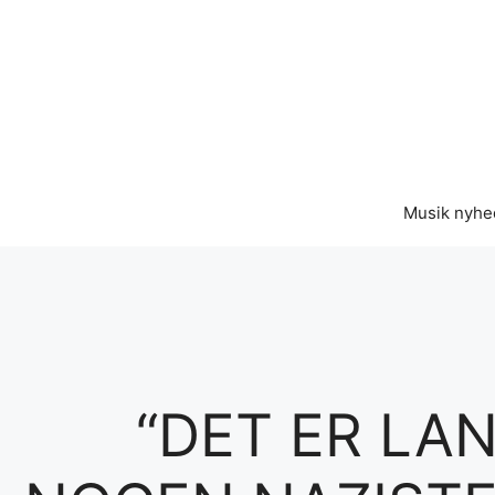
Hop
til
indhold
Musik nyhe
“DET ER LA