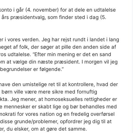
m-konto i går (4. november) for at dele en udtalelse
 års præsidentvalg, som finder sted i dag (5.
i vores verden. Jeg har rejst rundt i landet i lang
meget af folk, der søger at pille den anden side af
s udtalelse. “Efter min mening er det en sand
som at vælge din næste præsident. I morgen vil jeg
begrundelser er følgende.”
ave den umistelige ret til at kontrollere, hvad der
s børn ville være mere sikre med fornuftig
akta. Jeg mener, at homoseksuelles rettigheder er
le mennesker er skabt lige og bør behandles med
krati for vores nation og en fredelig overførsel
​​disse grunde/problemer, opfordrer jeg dig til at
er, du elsker, om at gøre det samme.