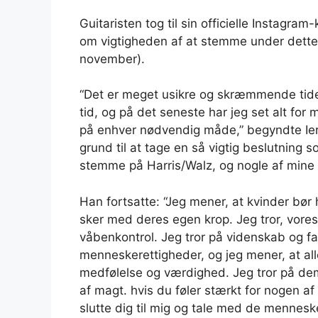
Guitaristen tog til sin officielle Instagra
om vigtigheden af ​​at stemme under dette
november).
“Det er meget usikre og skræmmende tider 
tid, og på det seneste har jeg set alt for 
på enhver nødvendig måde,” begyndte Iero
grund til at tage en så vigtig beslutning 
stemme på Harris/Walz, og nogle af mine 
Han fortsatte: “Jeg mener, at kvinder bør h
sker med deres egen krop. Jeg tror, ​​vore
våbenkontrol. Jeg tror på videnskab og f
menneskerettigheder, og jeg mener, at al
medfølelse og værdighed. Jeg tror på demo
af magt. hvis du føler stærkt for nogen af 
slutte dig til mig og tale med de mennesk