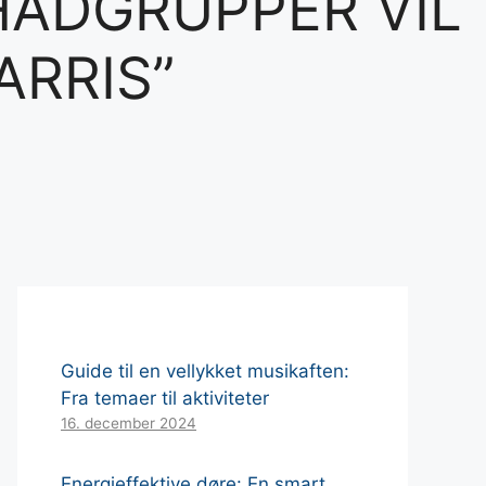
HADGRUPPER VIL
ARRIS”
Guide til en vellykket musikaften:
Fra temaer til aktiviteter
16. december 2024
Energieffektive døre: En smart