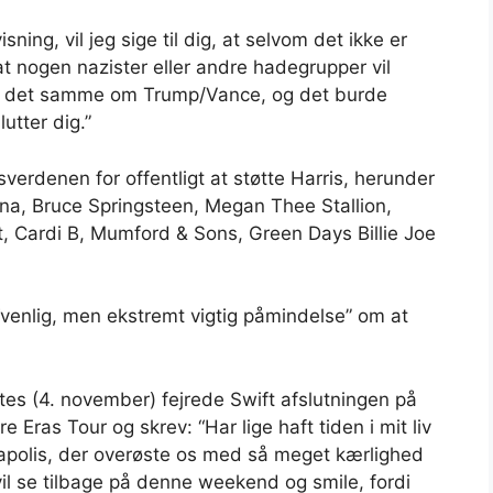
ning, vil jeg sige til dig, at selvom det ikke er
at nogen nazister eller andre hadegrupper vil
ge det samme om Trump/Vance, og det burde
utter dig.”
gsverdenen for offentligt at støtte Harris, herunder
na, Bruce Springsteen, Megan Thee Stallion,
nt, Cardi B, Mumford & Sons, Green Days Billie Joe
“venlig, men ekstremt vigtig påmindelse” om at
aftes (4. november) fejrede Swift afslutningen på
Eras Tour og skrev: “Har lige haft tiden i mit liv
polis, der overøste os med så meget kærlighed
l se tilbage på denne weekend og smile, fordi