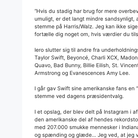
“Hvis du stadig har brug for mere overbevis
umuligt, er det langt mindre sandsynligt, 
stemme på Harris/Walz. Jeg kan ikke si
fortælle dig noget om, hvis værdier du tilsl
Iero slutter sig til andre fra underholdnin
Taylor Swift, Beyoncé, Charli XCX, Madon
Quavo, Bad Bunny, Billie Eilish, St. Vince
Armstrong og Evanescences Amy Lee.
I går gav Swift sine amerikanske fans en 
stemme ved dagens præsidentvalg.
I et opslag, der blev delt på Instagram i 
den amerikanske del af hendes rekordstore 
med 207.000 smukke mennesker i Indiana
og spænding og glæde… Jeg ved, at jeg vi