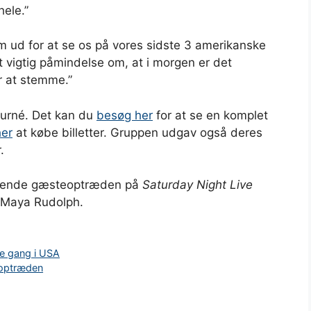
ele.”
 kom ud for at se os på vores sidste 3 amerikanske
 vigtig påmindelse om, at i morgen er det
r at stemme.”
turné. Det kan du
besøg her
for at se en komplet
her
at købe billetter. Gruppen udgav også deres
.
askende gæsteoptræden på
Saturday Night Live
Maya Rudolph.
te gang i USA
V-optræden