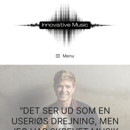
Hop
til
indhold
Menu
“DET SER UD SOM EN
USERIØS DREJNING, MEN