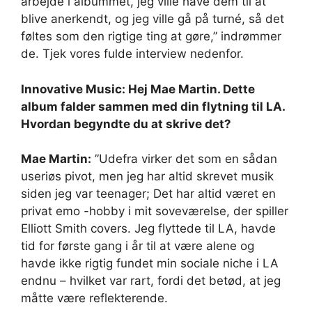
arbejde i albummet, jeg ville have dem til at
blive anerkendt, og jeg ville gå på turné, så det
føltes som den rigtige ting at gøre,” indrømmer
de. Tjek vores fulde interview nedenfor.
Innovative Music: Hej Mae Martin. Dette
album falder sammen med din flytning til LA.
Hvordan begyndte du at skrive det?
Mae Martin:
”Udefra virker det som en sådan
useriøs pivot, men jeg har altid skrevet musik
siden jeg var teenager; Det har altid været en
privat emo -hobby i mit soveværelse, der spiller
Elliott Smith covers. Jeg flyttede til LA, havde
tid for første gang i år til at være alene og
havde ikke rigtig fundet min sociale niche i LA
endnu – hvilket var rart, fordi det betød, at jeg
måtte være reflekterende.