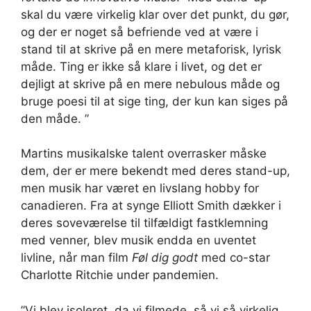
skal du være virkelig klar over det punkt, du gør,
og der er noget så befriende ved at være i
stand til at skrive på en mere metaforisk, lyrisk
måde. Ting er ikke så klare i livet, og det er
dejligt at skrive på en mere nebulous måde og
bruge poesi til at sige ting, der kun kan siges på
den måde. ”
Martins musikalske talent overrasker måske
dem, der er mere bekendt med deres stand-up,
men musik har været en livslang hobby for
canadieren. Fra at synge Elliott Smith dækker i
deres soveværelse til tilfældigt fastklemning
med venner, blev musik endda en uventet
livline, når man film
Føl dig godt
med co-star
Charlotte Ritchie under pandemien.
”Vi blev isoleret, da vi filmede, så vi så virkelig