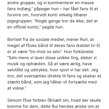
andre grupper, og vi kommenterer en masse
fans indlæg,” påpeger hun – har fået fans til at
forvirre om, hvorvidt konti virkelig tilhører
pigegruppen. “Nogle gange tror de ikke, det er
en officiel konto,” sagde hun.
Bortset fra de sociale medier, mener Ruri, at
meget af f5ves bånd til deres fans (kaldet hi-5)
er at være “tro mod os selv”. Hun forklarede:
“Selv mens vi laver disse unikke ting, elsker vi
musik og optræden. Så at være ærlig, have
selvtillid og udtrykke, hvor sjovt vi har det. Jeg
tror, ​​det oversættes direkte til fans og skaber et
stærkt bånd, som jeg håber vil fortsætte med
at vokse.”
Selvom f5ve forblev fåmælt om, hvad der skulle
komme for dem, delte Rui hendes ønske om at