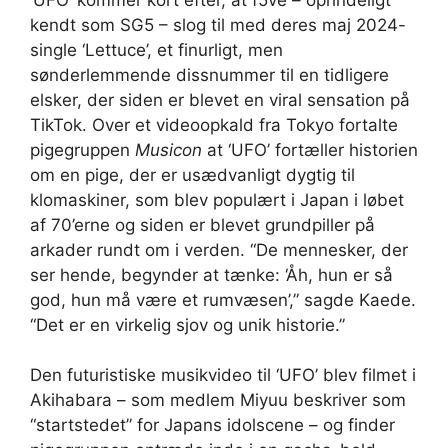
kendt som SG5 – slog til med deres maj 2024-
single ‘Lettuce’, et finurligt, men
sønderlemmende dissnummer til en tidligere
elsker, der siden er blevet en viral sensation på
TikTok. Over et videoopkald fra Tokyo fortalte
pigegruppen
Musicon
at ‘UFO’ fortæller historien
om en pige, der er usædvanligt dygtig til
klomaskiner, som blev populært i Japan i løbet
af 70’erne og siden er blevet grundpiller på
arkader rundt om i verden. “De mennesker, der
ser hende, begynder at tænke: ‘Åh, hun er så
god, hun må være et rumvæsen’,” sagde Kaede.
“Det er en virkelig sjov og unik historie.”
Den futuristiske musikvideo til ‘UFO’ blev filmet i
Akihabara – som medlem Miyuu beskriver som
“startstedet” for Japans idolscene – og finder