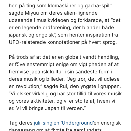
hen på ting som klomaskiner og gacha-spil,”
sagde Miyuu om deres alien-lignende
udseende i musikvideoen og forklarede, at “det
er en legende ordforening, der blander både
japansk og engelsk”, som henter inspiration fra
UFO-relaterede konnotationer på hvert sprog.
På trods af at det er en globalt vendt handling,
er f5ve enstemmigt enige om vigtigheden af ​​at
fremvise japansk kultur i sin sandeste form i
deres musik og billeder. “Jeg tror, ​​det vil udløse
en revolution,” sagde Rui, den yngste i gruppen.
”Vi elsker virkelig og har stor tillid til vores musik
og vores aktiviteter, og vi er stolte af, hvem vi
er. Vi vil bringe Japan til verden.”
Tag deres
juli-singlen ‘Underground’
en energisk
dansesang om at flygte fra samfundets