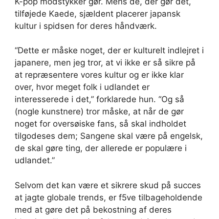
K-pop modstykker gør. Mens de, der gør det,
tilføjede Kaede, sjældent placerer japansk
kultur i spidsen for deres håndværk.
“Dette er måske noget, der er kulturelt indlejret i
japanere, men jeg tror, ​​at vi ikke er så sikre på
at repræsentere vores kultur og er ikke klar
over, hvor meget folk i udlandet er
interesserede i det,” forklarede hun. “Og så
(nogle kunstnere) tror måske, at når de gør
noget for oversøiske fans, så skal indholdet
tilgodeses dem; Sangene skal være på engelsk,
de skal gøre ting, der allerede er populære i
udlandet.”
Selvom det kan være et sikrere skud på succes
at jagte globale trends, er f5ve tilbageholdende
med at gøre det på bekostning af deres