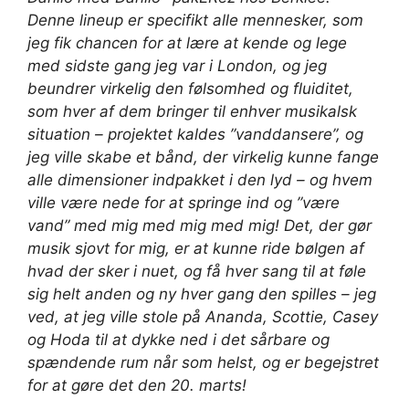
Denne lineup er specifikt alle mennesker, som
jeg fik chancen for at lære at kende og lege
med sidste gang jeg var i London, og jeg
beundrer virkelig den følsomhed og fluiditet,
som hver af dem bringer til enhver musikalsk
situation – projektet kaldes ”vanddansere”, og
jeg ville skabe et bånd, der virkelig kunne fange
alle dimensioner indpakket i den lyd – og hvem
ville være nede for at springe ind og ”være
vand” med mig med mig med mig! Det, der gør
musik sjovt for mig, er at kunne ride bølgen af ​​
hvad der sker i nuet, og få hver sang til at føle
sig helt anden og ny hver gang den spilles – jeg
ved, at jeg ville stole på Ananda, Scottie, Casey
og Hoda til at dykke ned i det sårbare og
spændende rum når som helst, og er begejstret
for at gøre det den 20. marts!