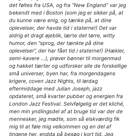
det føltes fra USA, og fra ”New England” var jeg
bekendt med i Boston (som jeg er sikker på, at
du kunne være enig, og tænke på, at dine
oplevelser, der havde tid i staterne!) Det var
aldrig et dragt øjeblik, lærte det tørre, witty
humor, den “sprog, der tænkte på dine
oplevelser”, der har fået tid i staterne!) (Hækler,
semi-kavere …), prøver bønner til morgenmad
og hakket tærter og udforsker alle de forskellige
små universer, byen har, fra morgendagens
krigere, coven Jazz Nights, til lørdag
eftermiddage med Julian Joseph, jazz
opdateret, små kvarter pubber og energien fra
London Jazz Festival. Selvfølgelig er det kliché,
men min yndlingsdel af at bruge tid var der de
mennesker, jeg mødte, som så elskværdig fik
mig til at føle mig velkommen og en del af
tingene her, endda på besøg i kort tid. Jeg