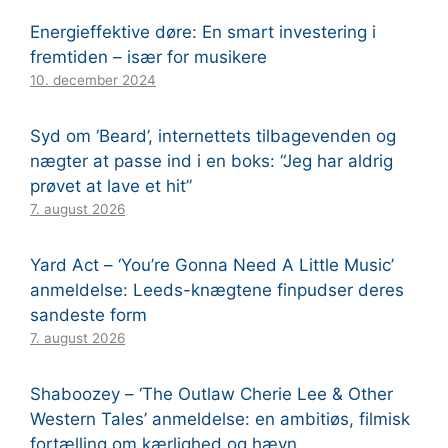
Energieffektive døre: En smart investering i
fremtiden – især for musikere
10. december 2024
Syd om ‘Beard’, internettets tilbagevenden og
nægter at passe ind i en boks: “Jeg har aldrig
prøvet at lave et hit”
7. august 2026
Yard Act – ‘You’re Gonna Need A Little Music’
anmeldelse: Leeds-knægtene finpudser deres
sandeste form
7. august 2026
Shaboozey – ‘The Outlaw Cherie Lee & Other
Western Tales’ anmeldelse: en ambitiøs, filmisk
fortælling om kærlighed og hævn