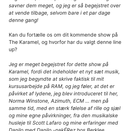
savner dem meget, og jeg er så begejstret over
at vende tilbage, selvom bare i et par dage
denne gang!
Kan du fortælle os om dit kommende show på
The Karamel, og hvorfor har du valgt denne line
up?
Jeg er meget begejstret for dette show på
Karamel, fordi det indeholder et nyt sæt musik,
som jeg begyndte at skrive faktisk til mit
kursusarbejde på RAM, og jeg føler, at det er
påvirket af lydene, jeg blev introduceret til her,
Norma Winstone, Azimuth, ECM … men på
samme tid, med en stærk følelse af rille og sjæl
og mine egne påvirkninger, fra den musikalske
husleje til Scott Lafaro og mine erfaringer med
Danilo med Danilo -pak
É
Rez hos Berklee.