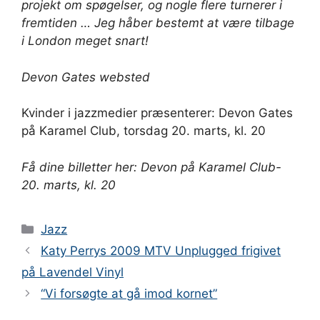
projekt om spøgelser, og nogle flere turnerer i
fremtiden … Jeg håber bestemt at være tilbage
i London meget snart!
Devon Gates websted
Kvinder i jazzmedier præsenterer: Devon Gates
på Karamel Club, torsdag 20. marts, kl. 20
Få dine billetter her:
Devon på Karamel Club-
20. marts, kl. 20
Kategorier
Jazz
Katy Perrys 2009 MTV Unplugged frigivet
på Lavendel Vinyl
“Vi forsøgte at gå imod kornet”