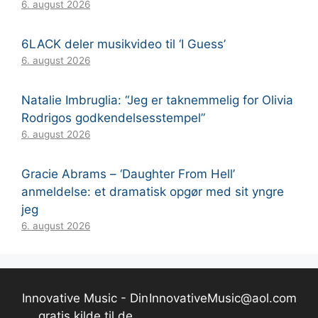
6. august 2026
6LACK deler musikvideo til ‘I Guess’
6. august 2026
Natalie Imbruglia: “Jeg er taknemmelig for Olivia
Rodrigos godkendelsesstempel”
6. august 2026
Gracie Abrams – ‘Daughter From Hell’
anmeldelse: et dramatisk opgør med sit yngre
jeg
6. august 2026
Innovative Music - Din
InnovativeMusic@aol.com
gratis kilde til de