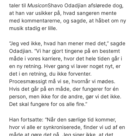
taler til
Musicon
Shavo Odadjian afslørede dog,
at han var usikker på, hvad sangeren mente
med kommentarerne, og sagde, at håbet om ny
musik stadig er lille.
“Jeg ved ikke, hvad han mener med det,” sagde
Odadjian. “Vi har gjort tingene på en bestemt
måde i vores karriere, hvor det hele tiden går i
en ny retning. Hver gang vi laver noget nyt, er
det i en retning, du ikke forventer.
Procesmæssigt må vi se, hvornår vi mødes.
Hvis det går på en måde, der fungerer for én
person, men ikke for de andre, gør vi det ikke.
Det skal fungere for os alle fire.”
Han fortsatte: “Når den særlige tid kommer,
hvor vi alle er synkroniserede, finder vi ud af en
måde at gøre det på. Jeg siger ikke, at det