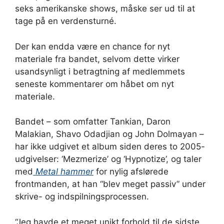
seks amerikanske shows, måske ser ud til at
tage på en verdensturné.
Der kan endda være en chance for nyt
materiale fra bandet, selvom dette virker
usandsynligt i betragtning af medlemmets
seneste kommentarer om håbet om nyt
materiale.
Bandet – som omfatter Tankian, Daron
Malakian, Shavo Odadjian og John Dolmayan –
har ikke udgivet et album siden deres to 2005-
udgivelser: ‘Mezmerize’ og ‘Hypnotize’, og taler
med
Metal hammer
for nylig afslørede
frontmanden, at han “blev meget passiv” under
skrive- og indspilningsprocessen.
“Jeg havde et meget unikt forhold til de sidste