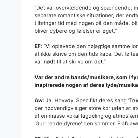
”Det var overvældende og spændende, m
separate romantiske situationer, der endt
tilbringer tid med nogen på den måde, bli
bliver dybere og følelser er øget.”
EF:
”Vi oplevede den nøjagtige samme lort 
at ikke skrive om den tids kaos. Det følt
var nødt til at skrive om det.”
Var der andre bands/musikere, som I fyr
inspirerede nogen af ​​deres lyde/musik
Aw:
Ja, Hovvdy. Specifikt deres sang ‘Tru
der nødvendigvis gør store kor uden at sto
af en masse vokal lagdeling og atmosfæri
‘Gud redde dyrene’ den sommer. Eiafuawn, K