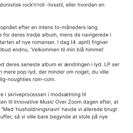
donistisk rock’n’roll -livsstil, eller hvordan en
opnået efter en intens to-måneders lang
te for deres tredje album, mens de navigerede i
ten af ​​nye romanser. I dag (4. april) frigiver
bud endnu, ‘Velkommen til min blå himmel’.
d deres seneste album er ændringen i lyd. LP ser
 mere pop-lyd, der minder om noget, du ville
dlig-noughties rom-com.
ere i skriveprocessen i modsætning til
en til
Innovative Music
Over Zoom dagen efter, at
. “Med ‘husholdningsnavn’ havde vi allerede brugt
uffer, så vi ville bare begynde at stole på nye