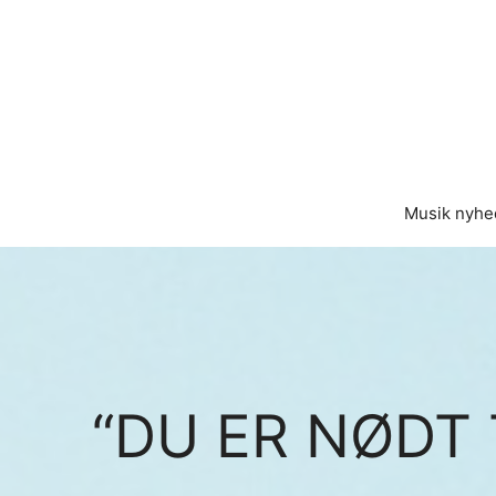
Hop
til
indhold
Musik nyhe
“DU ER NØDT 