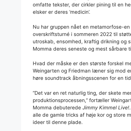
omfatte tekster, der cirkler pining til en he
elsker er deres ‘medicin’.
Nu har gruppen nået en metamorfose-en 
overskriftsturné i sommeren 2022 til støt
utroskab, ensomhed, kraftig drikning og star
Momma deres seneste og mest sårbare til
Hvad der måske er den største forskel me
Weingarten og Friedman læner sig mod en
høre soundtrack åbningsscenen for en ti
”Det var en ret naturlig ting, der skete m
produktionsprocessen,” fortæller Weingart
Momma debuterede
Jimmy Kimmel Live!
alle de gamle tricks af høje kor og store m
ideer til denne plade.