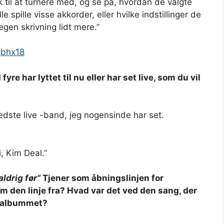
til at turnere med, og se på, hvordan de valgte
 spille visse akkorder, eller hvilke indstillinger de
gen skrivning lidt mere.”
jbhx18
yre har lyttet til nu eller har set live, som du vil
dste live -band, jeg nogensinde har set.
i, Kim Deal.”
ldrig før”
Tjener som åbningslinjen for
kom den linje fra? Hvad var det ved den sang, der
il albummet?