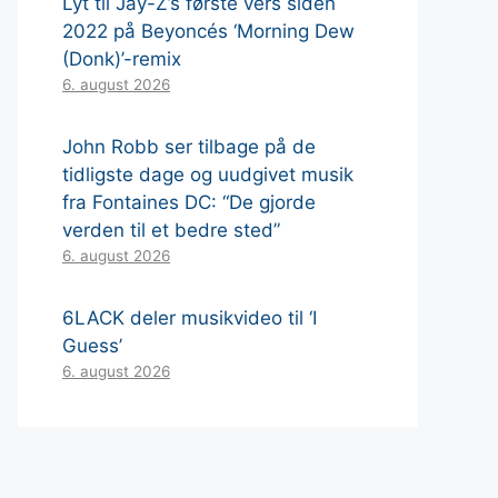
Lyt til Jay-Z’s første vers siden
2022 på Beyoncés ‘Morning Dew
(Donk)’-remix
6. august 2026
John Robb ser tilbage på de
tidligste dage og uudgivet musik
fra Fontaines DC: “De gjorde
verden til et bedre sted”
6. august 2026
6LACK deler musikvideo til ‘I
Guess’
6. august 2026