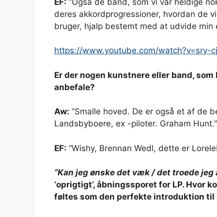
EF:
”Også de bånd, som vi var heldige nok 
deres akkordprogressioner, hvordan de ville
bruger, hjalp bestemt med at udvide min e
https://www.youtube.com/watch?v=sry-c
Er der nogen kunstnere eller band, som I f
anbefale?
Aw:
”Smalle hoved. De er også et af de be
Landsbyboere, ex -piloter. Graham Hunt.”
EF:
“Wishy, ​​Brennan Wedl, dette er Lorele
“Kan jeg ønske det væk / det troede jeg a
‘oprigtigt’, åbningssporet for LP. Hvor 
føltes som den perfekte introduktion t