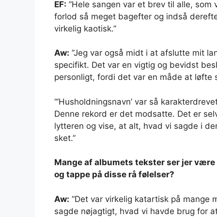
EF:
”Hele sangen var et brev til alle, som v
forlod så meget bagefter og indså derefter,
virkelig kaotisk.”
Aw:
”Jeg var også midt i at afslutte mit lan
specifikt. Det var en vigtig og bevidst b
personligt, fordi det var en måde at løfte 
“‘Husholdningsnavn’ var så karakterdrevet,
Denne rekord er det modsatte. Det er selvb
lytteren og vise, at alt, hvad vi sagde i 
sket.”
Mange af albumets tekster ser jer være
og tappe på disse rå følelser?
Aw:
”Det var virkelig katartisk på mange
sagde nøjagtigt, hvad vi havde brug for at