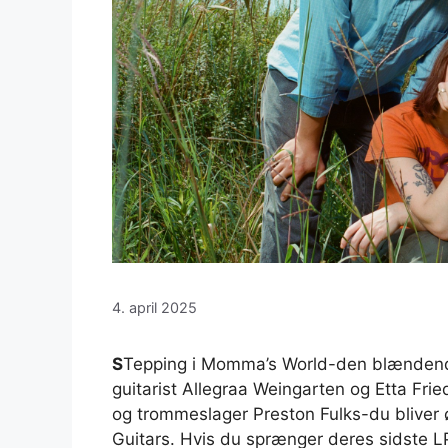
4. april 2025
S
Tepping i Momma’s World-den blændend
guitarist Allegraa Weingarten og Etta Fr
og trommeslager Preston Fulks-du bliver ø
Guitars. Hvis du sprænger deres sidste LP