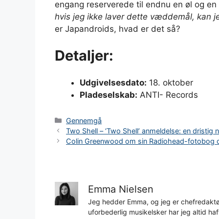
engang reserverede til endnu en øl og en
hvis jeg ikke laver dette væddemål, kan jeg
er Japandroids, hvad er det så?
Detaljer:
Udgivelsesdato:
18. oktober
Pladeselskab:
ANTI- Records
Kategorier
Gennemgå
Two Shell – ‘Two Shell’ anmeldelse: en dristig 
Colin Greenwood om sin Radiohead-fotobog og
Emma Nielsen
Jeg hedder Emma, og jeg er chefredaktør
uforbederlig musikelsker har jeg altid h