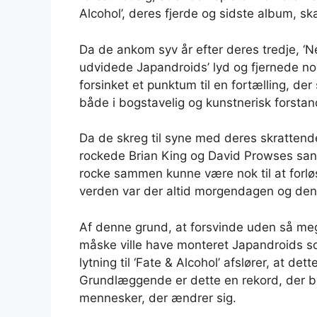
Alcohol’, deres fjerde og sidste album, s
Da de ankom syv år efter deres tredje, ‘N
udvidede Japandroids’ lyd og fjernede nogl
forsinket et punktum til en fortælling, de
både i bogstavelig og kunstnerisk forstan
Da de skreg til syne med deres skrattend
rockede Brian King og David Prowses san
rocke sammen kunne være nok til at forløse
verden var der altid morgendagen og de
Af denne grund, at forsvinde uden så meg
måske ville have monteret Japandroids s
lytning til ‘Fate & Alcohol’ afslører, at 
Grundlæggende er dette en rekord, der b
mennesker, der ændrer sig.