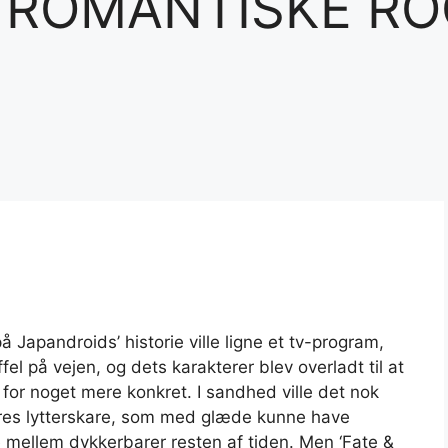
 ROMANTISKE RO
 på Japandroids’ historie ville ligne et tv-program,
el på vejen, og dets karakterer blev overladt til at
for noget mere konkret. I sandhed ville det nok
eres lytterskare, som med glæde kunne have
e mellem dykkerbarer resten af ​​tiden. Men ‘Fate &