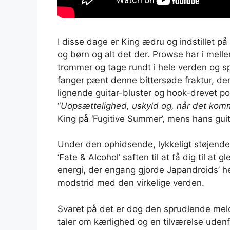
I disse dage er King ædru og indstillet på 
og børn og alt det der. Prowse har i mellemt
trommer og tage rundt i hele verden og s
fanger pænt denne bittersøde fraktur, der
lignende guitar-bluster og hook-drevet p
“
Uopsættelighed, uskyld og, når det komm
King på ‘Fugitive Summer’, mens hans guit
Under den ophidsende, lykkeligt støjende 
‘Fate & Alcohol’ saften til at få dig til a
energi, der engang gjorde Japandroids’ 
modstrid med den virkelige verden.
Svaret på det er dog den sprudlende melodi
taler om kærlighed og en tilværelse uden