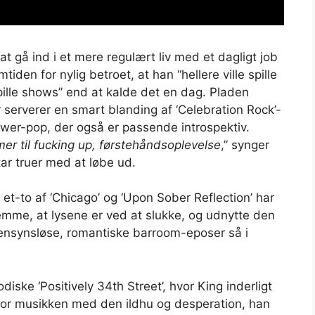
at gå ind i et mere regulært liv med et dagligt job
iden for nylig betroet, at han “hellere ville spille
pille shows” end at kalde det en dag. Pladen
 serverer en smart blanding af ‘Celebration Rock’-
ower-pop, der også er passende introspektiv.
er til fucking up, førstehåndsoplevelse
,” synger
ar truer med at løbe ud.
et-to af ‘Chicago’ og ‘Upon Sober Reflection’ har
t glemme, at lysene er ved at slukke, og udnytte den
hensynsløse, romantiske barroom-eposer så i
ske ‘Positively 34th Street’, hvor King inderligt
for musikken med den ildhu og desperation, han