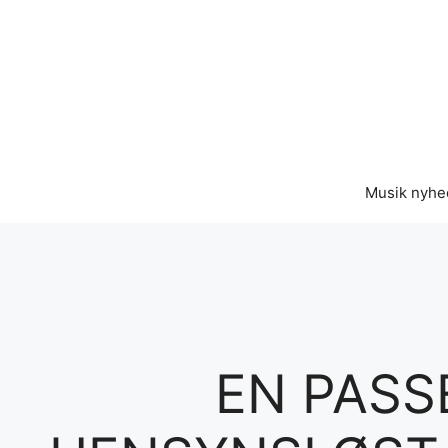
Hop
til
indhold
Musik nyhe
EN PASS