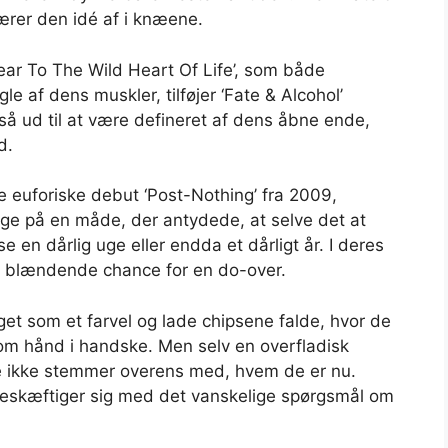
kærer den idé af i knæene.
ear To The Wild Heart Of Life’, som både
e af dens muskler, tilføjer ‘Fate & Alcohol’
r så ud til at være defineret af dens åbne ende,
d.
e euforiske debut ‘Post-Nothing’ fra 2009,
ge på en måde, der antydede, at selve det at
 en dårlig uge eller endda et dårligt år. I deres
n blændende chance for en do-over.
et som et farvel og lade chipsene falde, hvor de
om hånd i handske. Men selv en overfladisk
dette ikke stemmer overens med, hvem de er nu.
eskæftiger sig med det vanskelige spørgsmål om