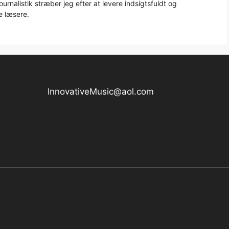
urnalistik stræber jeg efter at levere indsigtsfuldt og
e læsere.
InnovativeMusic@aol.com