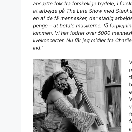
ansætte folk fra forskellige bydele, i forsk
at arbejde på The Late Show med Stephen 
en af ​​de få mennesker, der stadig arbej
penge – at betale musikerne, få forplejnin
lommen. Vi har fodret over 5000 menneske
livekoncerter. Nu får jeg midler fra Charl
ind.’
V
r
t
b
e
V
v
f
f
i