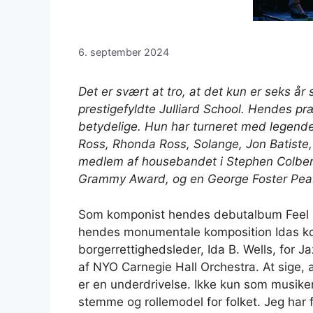
6. september 2024
Det er svært at tro, at det kun er seks å
prestigefyldte Julliard School. Hendes pr
betydelige. Hun har turneret med legende
Ross, Rhonda Ross, Solange, Jon Batiste
medlem af housebandet i Stephen Colber
Grammy Award
,
og en George Foster Pe
Som komponist hendes debutalbum
Feel
hendes monumentale komposition
Idas k
borgerrettighedsleder, Ida B. Wells, for J
af NYO Carnegie Hall Orchestra.
At sige,
er en underdrivelse. Ikke kun som musike
stemme og rollemodel for folket. Jeg har 