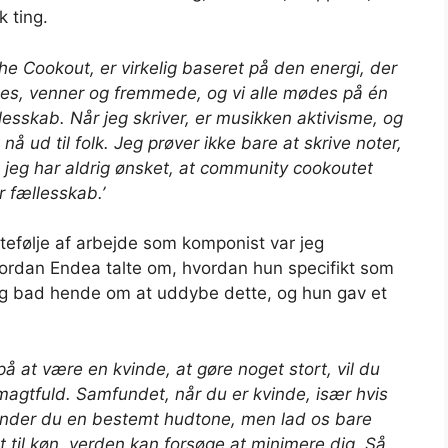
k ting.
The Cookout, er virkelig baseret på den energi, der
es, venner og fremmede, og vi alle mødes på én
llesskab. Når jeg skriver, er musikken aktivisme, og
å ud til folk. Jeg prøver ikke bare at skrive noter,
å jeg har aldrig ønsket, at community cookoutet
r fællesskab.’
tefølje af arbejde som komponist var jeg
, hvordan Endea talte om, hvordan hun specifikt som
Jeg bad hende om at uddybe dette, og hun gav et
 på at være en kvinde, at gøre noget stort, vil du
 magtfuld. Samfundet, når du er kvinde, især hvis
ender du en bestemt hudtone, men lad os bare
t til køn, verden kan forsøge at minimere dig. Så