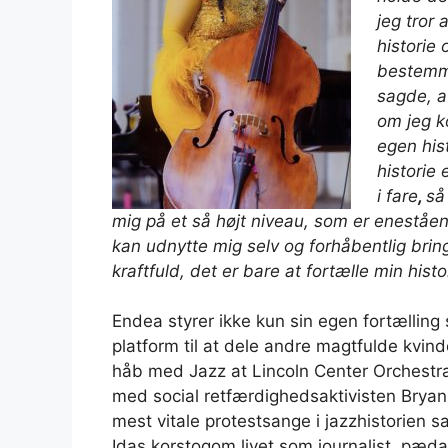
jeg tror 
historie 
bestemme
sagde, at
om jeg ko
egen his
historie 
i fare
,
så
mig på et så højt niveau, som er eneståen
kan udnytte mig selv og forhåbentlig brin
kraftfuld, det er bare at fortælle min hist
Endea styrer ikke kun sin egen fortælling 
platform til at dele andre magtfulde kvin
håb
med Jazz at Lincoln Center Orchestr
med social retfærdighedsaktivisten Bryan
mest vitale protestsange i jazzhistorien 
Idas korstog
om livet som journalist, pæda