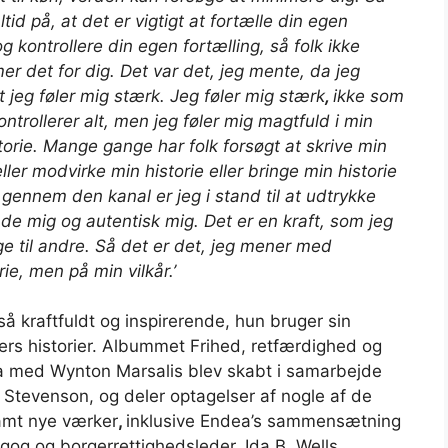
altid på, at det er vigtigt at fortælle din egen
og kontrollere din egen fortælling, så folk ikke
r det for dig. Det var det, jeg mente, da jeg
 jeg føler mig stærk. Jeg føler mig stærk
,
ikke som
ntrollerer alt, men jeg føler mig magtfuld i min
torie. Mange gange har folk forsøgt at skrive min
eller modvirke min historie eller bringe min historie
 gennem den kanal er jeg i stand til at udtrykke
de mig og autentisk mig. Det er en kraft, som jeg
ge til andre. Så det er det, jeg mener med
orie, men
på min
vilkår.’
så kraftfuldt og inspirerende, hun bruger sin
ders historier. Albummet
Frihed, retfærdighed og
a med Wynton Marsalis blev skabt i samarbejde
 Stevenson, og deler optagelser af nogle af
de
samt nye værker
,
inklusive Endea’s
sammensætning
gog og borgerrettighedsleder, Ida B. Wells.