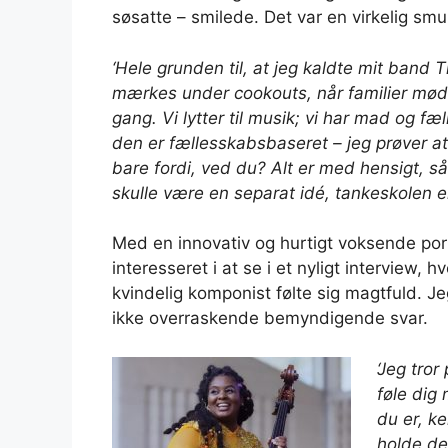
søsatte – smilede. Det var en virkelig smu
‘Hele grunden til, at jeg kaldte mit band 
mærkes under cookouts, når familier mød
gang. Vi lytter til musik; vi har mad og fæ
den er fællesskabsbaseret – jeg prøver at n
bare fordi, ved du? Alt er med hensigt, s
skulle være en separat idé, tankeskolen e
Med en innovativ og hurtigt voksende por
interesseret i at se i et nyligt interview
kvindelig komponist følte sig magtfuld. 
ikke overraskende bemyndigende svar.
‘Jeg tror
føle dig
du er, k
holde de