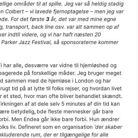
ellige områder til at spille. Jeg var så heldig stadig
Colbert – vi lavede fjernoptagelse – men jeg var
dede.
For det første
3
år, det var med mine egne
g, transport, back line osv. var alt sammen op af
r indtil videre, og vi har haft næsten 20
ie Parker Jazz Festival, så sponsoraterne kommer
i har alle
,
desværre var vidne til hjemløshed og
eagerede på forskellige måder. Jeg bruger meget
id sammen med de hjemløse i London og har
rugt tid på at lytte til folks rejser, og hvordan livet
r et sted, hvor man ofte bliver behandlet skændt.
irkningen af ​​at dele selv 5 min
utes
af din tid kan
ære betydelig
,
b
de fleste mennesker går bare
orbi. Men Endea går ikke bare forbi. Hun ændrer
olks liv. Defineret som en organisation
‘der skaber
nkluderende rum, der er tilgængelige for alle