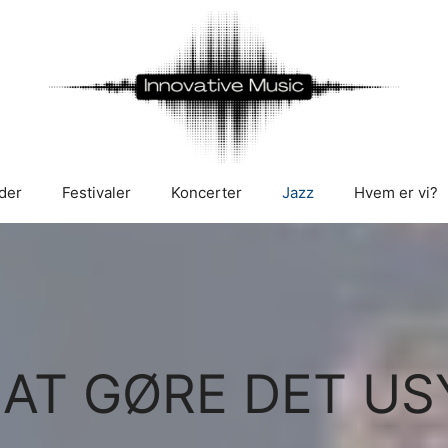
der
Festivaler
Koncerter
Jazz
Hvem er vi?
AT GØRE DET US