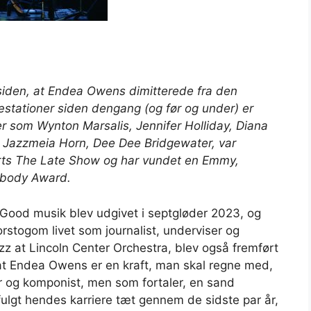
r siden, at Endea Owens dimitterede fra den
æstationer siden dengang (og før og under) er
r som Wynton Marsalis, Jennifer Holliday, Diana
, Jazzmeia Horn, Dee Dee Bridgewater, var
ts The Late Show og har vundet en Emmy,
abody Award.
 Good musik
blev udgivet i sept
gløder
2023, og
orstog
om livet som journalist, underviser og
azz at Lincoln Center Orchestra, blev også fremført
 at Endea Owens er en kraft, man skal regne med,
r og komponist, men som fortaler, en sand
fulgt hendes karriere tæt gennem de sidste par år,