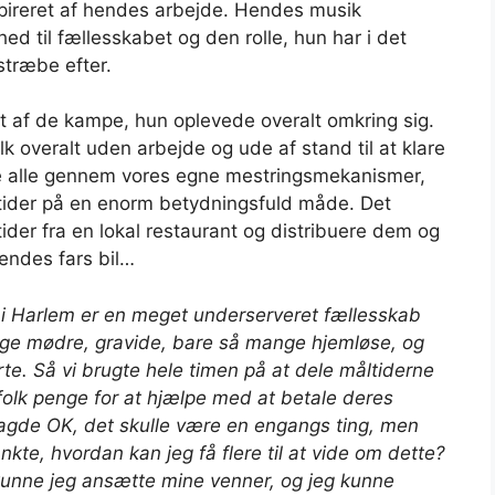
nspireret af hendes arbejde. Hendes musik
d til fællesskabet og den rolle, hun har i det
 stræbe efter.
 af de kampe, hun oplevede overalt omkring sig.
lk overalt uden arbejde og ude af stand til at klare
ede alle gennem vores egne mestringsmekanismer,
 tider på en enorm betydningsfuld måde. Det
der fra en lokal restaurant og distribuere dem og
endes fars bil…
 i Harlem
er en meget under
serveret
fællesskab
ge mødre, gravide, bare så mange hjemløse, og
arte. Så vi brugte hele timen på at dele måltiderne
folk penge for at hjælpe med at betale deres
 sagde OK, det skulle være en engangs ting, men
kte, hvordan kan jeg få flere til at vide om dette?
å kunne jeg ansætte mine venner, og jeg kunne