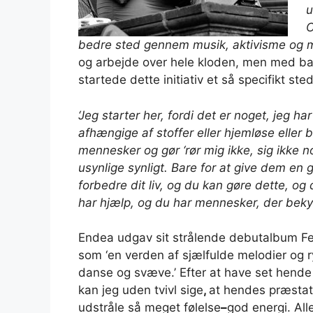
u
C
bedre sted gennem musik, aktivisme og m
og arbejde over hele kloden, men med ba
startede dette initiativ et så specifikt sted
‘Jeg starter her, fordi det er noget, jeg har
afhængige af stoffer eller hjemløse eller
mennesker og gør ‘rør mig ikke, sig ikke no
usynlige synligt. Bare for at give dem en 
forbedre dit liv, og du kan gøre dette, og d
har hjælp, og du har mennesker, der bekym
Endea udgav sit strålende debutalbum
F
som ‘
en verden af ​​sjælfulde melodier og r
danse og svæve.’ Efter at have set hende 
kan jeg uden tvivl sige
,
at hendes præstati
udstråle så meget følelse
–
god energi. Al