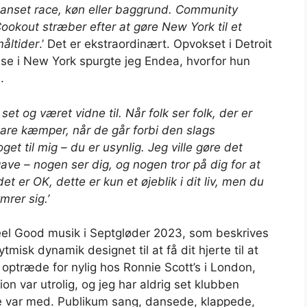
anset race, køn eller baggrund. Community
ookout stræber efter at gøre New York til et
åltider
.’ Det er ekstraordinært. Opvokset i Detroit
se i New York spurgte jeg Endea, hvorfor hun
.
 set og været vidne til. Når folk ser folk, der er
 bare kæmper, når de går forbi den slags
get til mig – du er usynlig. Jeg ville gøre det
gave – nogen ser dig, og nogen tror på dig for at
et er OK, dette er kun et øjeblik i dit liv, men du
rer sig.’
eel Good musik
i Sept
gløder
2023, som beskrives
ytmisk dynamik designet til at få dit hjerte til at
optræde for nylig hos Ronnie Scott’s i London,
on var utrolig, og jeg har aldrig set klubben
le var med. Publikum sang, dansede, klappede,