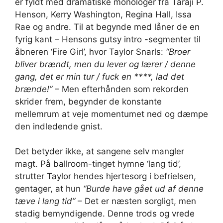
er fyldt med dramatiske monologer fra Taraji P.
Henson, Kerry Washington, Regina Hall, Issa
Rae og andre. Til at begynde med låner de en
fyrig kant – Hensons gutsy intro -segmenter til
åbneren ‘Fire Girl’, hvor Taylor Snarls:
“Broer
bliver brændt, men du lever og lærer / denne
gang, det er min tur / fuck en ****, lad det
brænde!”
– Men efterhånden som rekorden
skrider frem, begynder de konstante
mellemrum at veje momentumet ned og dæmpe
den indledende gnist.
Det betyder ikke, at sangene selv mangler
magt. På ballroom-tinget hymne ‘lang tid’,
strutter Taylor hendes hjertesorg i befrielsen,
gentager, at hun
“Burde have gået ud af denne
tæve i lang tid”
– Det er næsten sorgligt, men
stadig bemyndigende. Denne trods og vrede