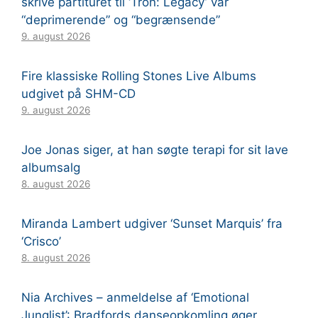
skrive partituret til ‘Tron: Legacy’ var
“deprimerende” og “begrænsende”
9. august 2026
Fire klassiske Rolling Stones Live Albums
udgivet på SHM-CD
9. august 2026
Joe Jonas siger, at han søgte terapi for sit lave
albumsalg
8. august 2026
Miranda Lambert udgiver ‘Sunset Marquis’ fra
‘Crisco’
8. august 2026
Nia Archives – anmeldelse af ‘Emotional
Junglist’: Bradfords danseopkomling øger