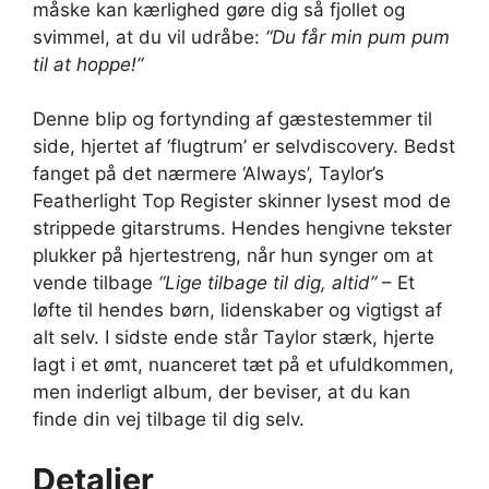
måske kan kærlighed gøre dig så fjollet og
svimmel, at du vil udråbe:
“Du får min pum pum
til at hoppe!”
Denne blip og fortynding af gæstestemmer til
side, hjertet af ‘flugtrum’ er selvdiscovery. Bedst
fanget på det nærmere ‘Always’, Taylor’s
Featherlight Top Register skinner lysest mod de
strippede gitarstrums. Hendes hengivne tekster
plukker på hjertestreng, når hun synger om at
vende tilbage
“Lige tilbage til dig, altid”
– Et
løfte til hendes børn, lidenskaber og vigtigst af
alt selv. I sidste ende står Taylor stærk, hjerte
lagt i et ømt, nuanceret tæt på et ufuldkommen,
men inderligt album, der beviser, at du kan
finde din vej tilbage til dig selv.
Detaljer