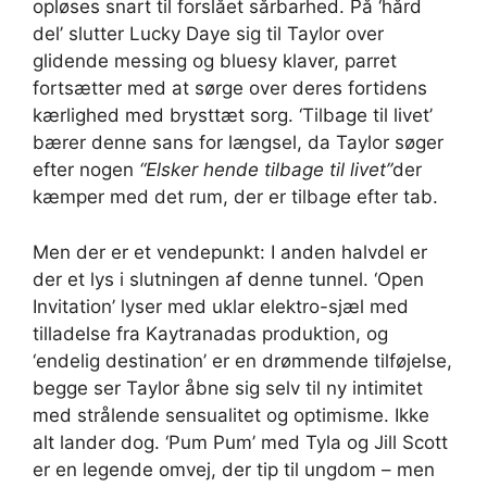
opløses snart til forslået sårbarhed. På ‘hård
del’ slutter Lucky Daye sig til Taylor over
glidende messing og bluesy klaver, parret
fortsætter med at sørge over deres fortidens
kærlighed med brysttæt sorg. ‘Tilbage til livet’
bærer denne sans for længsel, da Taylor søger
efter nogen
“Elsker hende tilbage til livet”
der
kæmper med det rum, der er tilbage efter tab.
Men der er et vendepunkt: I anden halvdel er
der et lys i slutningen af ​​denne tunnel. ‘Open
Invitation’ lyser med uklar elektro-sjæl med
tilladelse fra Kaytranadas produktion, og
‘endelig destination’ er en drømmende tilføjelse,
begge ser Taylor åbne sig selv til ny intimitet
med strålende sensualitet og optimisme. Ikke
alt lander dog. ‘Pum Pum’ med Tyla og Jill Scott
er en legende omvej, der tip til ungdom – men