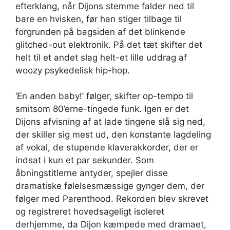
efterklang, når Dijons stemme falder ned til
bare en hvisken, før han stiger tilbage til
forgrunden på bagsiden af det blinkende
glitched-out elektronik. På det tæt skifter det
helt til et andet slag helt-et lille uddrag af
woozy psykedelisk hip-hop.
‘En anden baby!’ følger, skifter op-tempo til
smitsom 80’erne-tingede funk. Igen er det
Dijons afvisning af at lade tingene slå sig ned,
der skiller sig mest ud, den konstante lagdeling
af vokal, de stupende klaverakkorder, der er
indsat i kun et par sekunder. Som
åbningstitlerne antyder, spejler disse
dramatiske følelsesmæssige gynger dem, der
følger med Parenthood. Rekorden blev skrevet
og registreret hovedsageligt isoleret
derhjemme, da Dijon kæmpede med dramaet,