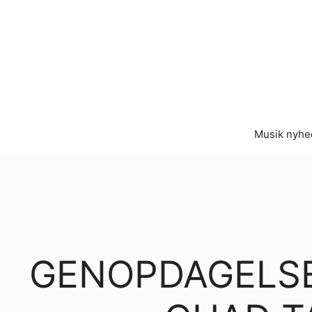
Hop
til
indhold
Musik nyhe
GENOPDAGELSE 