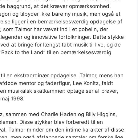
nde baggrund, at det kræver opmærksomhed.
egori og tilbyder ikke bare ny musik, men også et
blivelse ligger i en bemærkelsesværdig opdagelse af
som Talmor har vævet ind i et gobelin, der
zzlegender og innovative fortolkninger. Dette stykke
d at bringe for længst tabt musik til live, og de
r “Back to the Land” til en bemærkelsesværdig
 til en ekstraordinær opdagelse. Talmor, mens han
fdøde mentor og faderfigur, Lee Konitz, faldt
en musikalsk skatkammer: optagelser af prøver,
 maj 1998.
z, sammen med Charlie Haden og Billy Higgins,
eman. Disse stykker blev forberedt til en
l. Talmor minder om den intime karakter af disse
ken, men også afslappede samtaler om forskellige