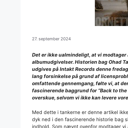
27. september 2024
Det er ikke ualmindeligt, at vi modtage
albumudgivelser. Historien bag Ohad Tal
udgives på Intakt Records denne fredag,
lang forsinkelse på grund af licensprob
omfattende gennemgang, følte vi, at d
fascinerende baggrund for “Back to the La
overskue, selvom vi ikke kan levere v
Med dette i tankerne er denne artikel ik
dyk ned i den fascinerende historie bag s
indhold. Som nævnt ovenfor modtager vi ad