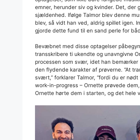
emner, herunder siv og kvinder. Det, der 
sjældenhed. Ifølge Talmor blev denne mus
blev, så vidt han ved, aldrig spillet igen. 
gjorde dette fund til en sand perle for bå
Bevæbnet med disse optagelser påbegyn
transskribere ti ukendte og unavngivne O
processen som svær, idet han bemærker 
den flydende karakter af prøverne. “At tr
svært,” forklarer Talmor, “fordi du er nødt
work-in-progress – Ornette prøvede dem,
Ornette hørte dem i starten, og det hele 