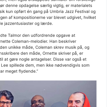
gør denne opdagelse særlig vigtig, er materialets
ik kun opført én gang på Umbria Jazz Festival og
Ingen af ​​kompositionerne var blevet udgivet, hvilket
de jazzentusiaster og lærde.
dte Talmor den udfordrende opgave at
rnette Coleman-melodier. Han beskriver
den unikke måde, Coleman skrev musik på, og
ansskribere den måde, Ornette skriver på, er
 til at gøre nogle antagelser. Disse var også et
 Lee spillede dem, men ikke nødvendigvis som
var meget flydende.”