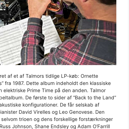
ret af et af Talmors tidlige LP-køb: Ornette
 fra 1987. Dette album indeholdt den klassiske
 elektriske Prime Time på den anden. Talmor
beltalbum. De første to sider af “Back to the Land”
 akustiske konfigurationer. De får selskab af
pianister David Virelles og Leo Genovese. Den
 selvom trioen og dens forskellige forstærkninger
 Russ Johnson, Shane Endsley og Adam O’Farrill