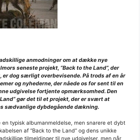
r adskillige anmodninger om at dække nye
mors seneste projekt, “Back to the Land”, der
 er dog særligt overbevisende. På trods af en år
lemer og nyhederne, der nåede os for sent til en
enne udgivelse fortjente opmærksomhed. Den
nd” gør det til et projekt, der er svært at
ores sædvanlige dybdegående dækning.
ke en typisk albumanmeldelse, men snarere et dybt
kabelsen af ​​”Back to the Land” og dens unikke
skillige tilmeldinger til nye udgivelser, men når