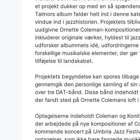
et projekt dukker op med en så spænde
Talmors album falder helt ind i denne kat
vindue ind i jazzhistorien. Projektets til
uudgivne Ornette Coleman-kompositioner, 
inkluderer originale værker, hyldest til ja
udforsker albummets idé, udfordringerne ve
forskellige musikalske elementer, der gø
tilføjelse til landskabet.
Projektets begyndelse kan spores tilbage
gennemgik den personlige samling af sin a
over tre DAT-bånd. Disse bånd indeholdt 
der fandt sted på Ornette Colemans loft i
Optagelserne indeholdt Coleman og Konit
der arbejdede på nye kompositioner af Col
kommende koncert på Umbria Jazz Festiva
optagelser, som ikke bare fangede musik