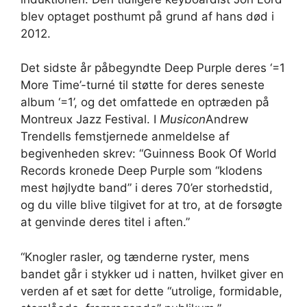
blev optaget posthumt på grund af hans død i
2012.
Det sidste år påbegyndte Deep Purple deres ‘=1
More Time’-turné til støtte for deres seneste
album ‘=1’, og det omfattede en optræden på
Montreux Jazz Festival. I
Musicon
Andrew
Trendells femstjernede anmeldelse af
begivenheden skrev: “Guinness Book Of World
Records kronede Deep Purple som “klodens
mest højlydte band” i deres 70’er storhedstid,
og du ville blive tilgivet for at tro, at de forsøgte
at genvinde deres titel i aften.”
“Knogler rasler, og tænderne ryster, mens
bandet går i stykker ud i natten, hvilket giver en
verden af ​​et sæt for dette “utrolige, formidable,