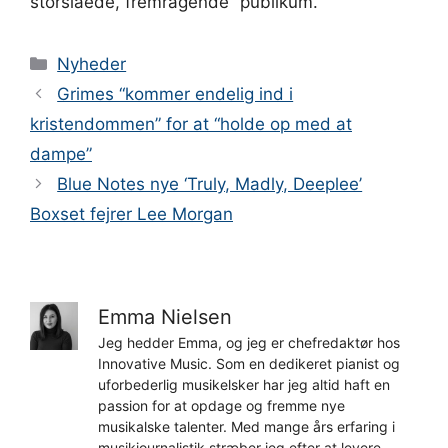
storslåede, fremragende” publikum.”
Kategorier
Nyheder
Grimes “kommer endelig ind i
kristendommen” for at “holde op med at
dampe”
Blue Notes nye ‘Truly, Madly, Deeplee’
Boxset fejrer Lee Morgan
Emma Nielsen
Jeg hedder Emma, og jeg er chefredaktør hos
Innovative Music. Som en dedikeret pianist og
uforbederlig musikelsker har jeg altid haft en
passion for at opdage og fremme nye
musikalske talenter. Med mange års erfaring i
musikjournalistik stræber jeg efter at levere