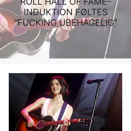
ROLL HALL OF FAME-
INDUKTION FØLTES
“FUCKING UBEHAGELIG”