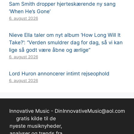
Sam Smith dropper hjerteskærende ny sang
‘When He’s Gone’
6. august 2026
Nieve Ella taler om nyt album ‘How Long Will It
Take?’: “Verden smuldrer dag for dag, så vi kan
lige så godt være åbne og ærlige”
6. august 2026
Lord Huron annoncerer intimt rejseophold
6. august 2026
Innovative Music - Din
InnovativeMusic@aol.com
gratis kilde til de
nyeste musiknyheder,
analyser og trends fra