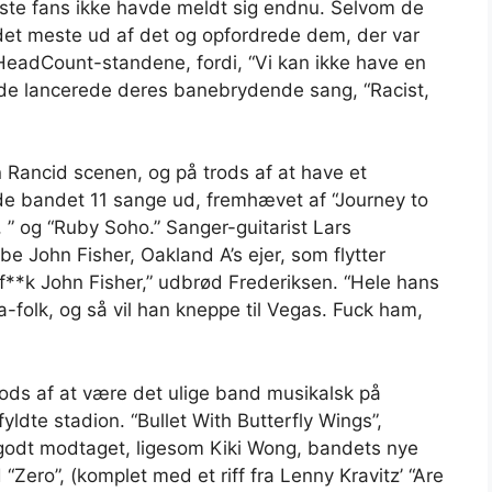
leste fans ikke havde meldt sig endnu. Selvom de
 det meste ud af det og opfordrede dem, der var
å HeadCount-standene, fordi, “Vi kan ikke have en
ør de lancerede deres banebrydende sang, “Racist,
 Rancid scenen, og på trods af at have et
de bandet 11 sange ud, fremhævet af “Journey to
 ” og “Ruby Soho.” Sanger-guitarist Lars
be John Fisher, Oakland A’s ejer, som flytter
e f**k John Fisher,” udbrød Frederiksen. “Hele hans
ea-folk, og så vil han kneppe til Vegas. Fuck ham,
ods af at være det ulige band musikalsk på
fyldte stadion. “Bullet With Butterfly Wings”,
 godt modtaget, ligesom Kiki Wong, bandets nye
“Zero”, (komplet med et riff fra Lenny Kravitz’ “Are