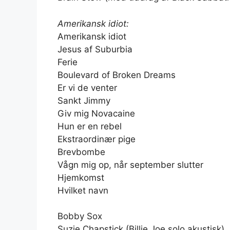
Amerikansk idiot:
Amerikansk idiot
Jesus af Suburbia
Ferie
Boulevard of Broken Dreams
Er vi de venter
Sankt Jimmy
Giv mig Novacaine
Hun er en rebel
Ekstraordinær pige
Brevbombe
Vågn mig op, når september slutter
Hjemkomst
Hvilket navn
Bobby Sox
Suzie Chapstick (Billie Joe solo akustisk)