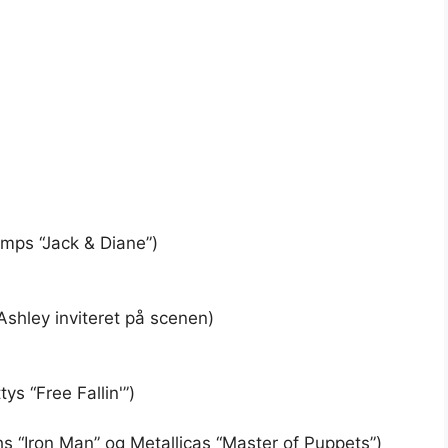
mps “Jack & Diane”)
hley inviteret på scenen)
s “Free Fallin'”)
 “Iron Man” og Metallicas “Master of Puppets”)