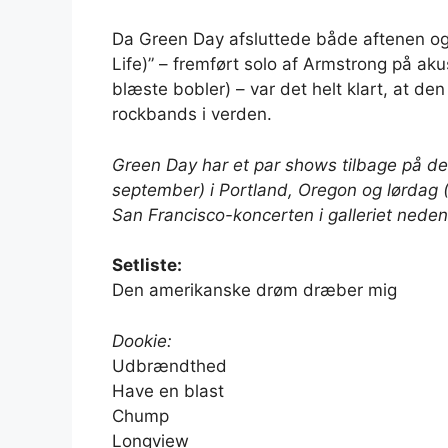
Da Green Day afsluttede både aftenen o
Life)” – fremført solo af Armstrong på ak
blæste bobler) – var det helt klart, at de
rockbands i verden.
Green Day har et par shows tilbage på der
september) i Portland, Oregon og lørdag (
San Francisco-koncerten i galleriet neden
Setliste:
Den amerikanske drøm dræber mig
Dookie:
Udbrændthed
Have en blast
Chump
Longview