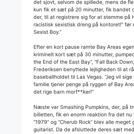
det sjovt, selvom de spillede, mens de f
kun fik et sæt på 20 minutter, fik bandet
der, til at registrere sig for at stemme p
racistisk sexistisk dreng på kontoret!” f
Sexist Boy.”
Efter en kort pause ramte Bay Areas egen
kriminelt kort sæt på 30 minutter, pumpe
the End of the East Bay”, “Fall Back Down,
Frederiksen benyttede lejligheden til at rå
baseballholdet til Las Vegas. “Jeg vil sig
familie tjener penge på ryggen af ​​Bay Ar
det rige barn morf**ker!”
Næste var Smashing Pumpkins, der, på tr
billetten, fik en enorm reaktion fra det nu 
“1979” og “Cherub Rock” blev alle meget
guitarist. Da de afsluttede deres sæt med 