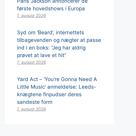
Paris Jackson annoncerer de
første hovedshows i Europa
7. august 2026
Syd om ‘Beard’, internettets
tilbagevenden og nægter at passe
ind i en boks: “Jeg har aldrig
prøvet at lave et hit”
7. august 2026
Yard Act – ‘You’re Gonna Need A
Little Music’ anmeldelse: Leeds-
knægtene finpudser deres
sandeste form
7. august 2026