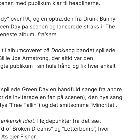
enen med publikum klar til headlinerne.
ody” over PA, og en optræden fra Drunk Bunny
Green Day på scenen og lancerede straks i “The
 seneste album,
frelsere
.
 til albumcoveret på
Dookie
og bandet spillede
illie Joe Armstrong, der altid var den
e publikum i sin hule hånd og fik hver enkelt
, spillede Green Day en håndfuld sange fra andre
r de inviterede en fan på scenen), den nye sang
ys “Free Fallin”) og det smitsomme “Minoritet”.
erikansk idiot
. Højdepunkter fra det sæt
ard of Broken Dreams” og “Letterbomb”, hvor
A’s ejer Fisher.