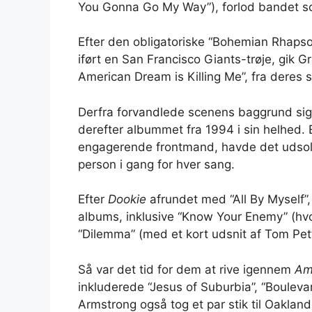
You Gonna Go My Way”), forlod bandet sc
Efter den obligatoriske “Bohemian Rhaps
iført en San Francisco Giants-trøje, gik 
American Dream is Killing Me”, fra deres
Derfra forvandlede scenens baggrund sig
derefter albummet fra 1994 i sin helhed. B
engagerende frontmand, havde det udsolgt
person i gang for hver sang.
Efter
Dookie
afrundet med “All By Myself”
albums, inklusive “Know Your Enemy” (hvo
“Dilemma” (med et kort udsnit af Tom Pett
Så var det tid for dem at rive igennem
Am
inkluderede “Jesus of Suburbia”, “Boulev
Armstrong også tog et par stik til Oakland 