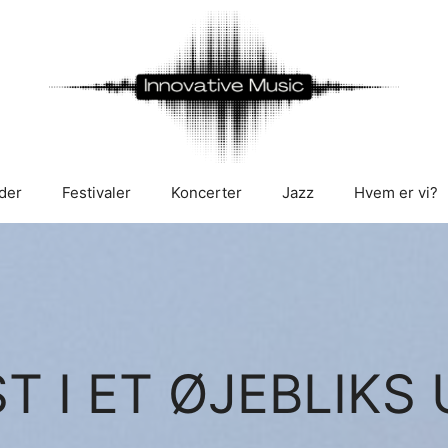
der
Festivaler
Koncerter
Jazz
Hvem er vi?
T I ET ØJEBLIKS