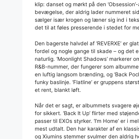
klip: danset og mørkt på den ‘Obsession
bevægelse, der aldrig lader nummeret sidd
sælger især krogen og læner sig ind i teks
det til at føles presserende i stedet for 
Den bagerste halvdel af ‘REVERXE’ er glatt
fordel og nogle gange til skade – og det 
naturlig. ‘Moonlight Shadows’ markerer o
R&B-nummer, der fungerer som albummets 
en luftig langsom brænding, og ‘Back Pock
funky baslinje. ‘Flatline’ er gruppens stø
et rent, blankt løft.
Når det er sagt, er albummets svagere øjeb
for sikkert. ‘Back It Up’ flirter med støj
passer til EXOs styrker. ‘I’m Home’ er i 
mest udtalt. Den har karakter af en klas
og Xiumins stemmer svulmer den aldrig hel