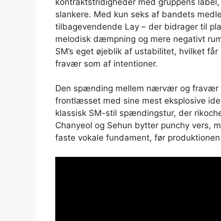
kontraktstridigheder med gruppens labe
slankere. Med kun seks af bandets medl
tilbagevendende Lay – der bidrager til pl
melodisk dæmpning og mere negativt rum 
SM’s eget øjeblik af ustabilitet, hvilket få
fravær som af intentioner.
Den spænding mellem nærvær og fravær e
frontlæsset med sine mest eksplosive ide
klassisk SM-stil spændingstur, der rikoch
Chanyeol og Sehun bytter punchy vers, m
faste vokale fundament, før produktionen 