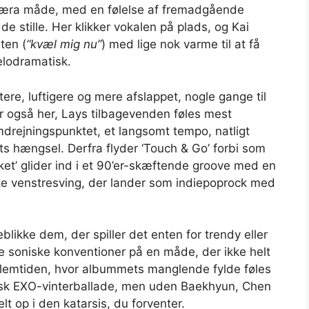
’-æra måde, med en følelse af fremadgående
e stille. Her klikker vokalen på plads, og Kai
ten (
“kvæl mig nu”
) med lige nok varme til at få
melodramatisk.
ere, luftigere og mere afslappet, nogle gange til
er også her, Lays tilbagevenden føles mest
mdrejningspunktet, et langsomt tempo, natligt
hængsel. Derfra flyder ‘Touch & Go’ forbi som
et’ glider ind i et 90’er-skæftende groove med en
rste venstresving, der lander som indiepoprock med
likke dem, der spiller det enten for trendy eller
ende soniske konventioner på en måde, der ikke helt
mellemtiden, hvor albummets manglende fylde føles
sisk EXO-vinterballade, men uden Baekhyun, Chen
t op i den katarsis, du forventer.