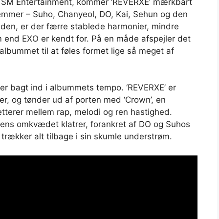
l, SM Entertainment, kommer ‘REVERXE’ mærkbart
emmer – Suho, Chanyeol, DO, Kai, Sehun og den
aden, er der færre stablede harmonier, mindre
end EXO er kendt for. På en måde afspejler det
r albummet til at føles formet lige så meget af
r bagt ind i albummets tempo. ‘REVERXE’ er
er, og tønder ud af porten med ‘Crown’, en
etterer mellem rap, melodi og ren hastighed.
ens omkvædet klatrer, forankret af DO og Suhos
trækker alt tilbage i sin skumle understrøm.