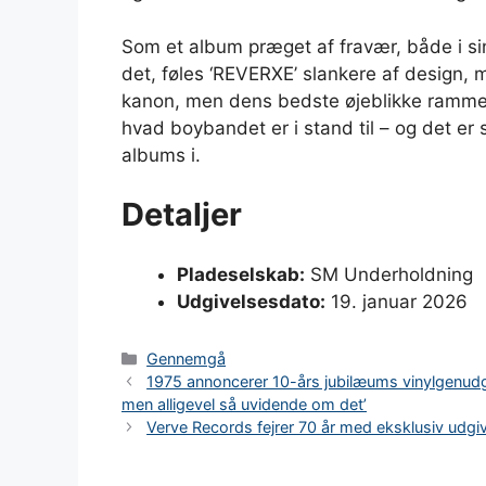
Som et album præget af fravær, både i sin
det, føles ‘REVERXE’ slankere af design,
kanon, men dens bedste øjeblikke rammer 
hvad boybandet er i stand til – og det er 
albums i.
Detaljer
Pladeselskab:
SM Underholdning
Udgivelsesdato:
19. januar 2026
Kategorier
Gennemgå
1975 annoncerer 10-års jubilæums vinylgenudgiv
men alligevel så uvidende om det’
Verve Records fejrer 70 år med eksklusiv udgi