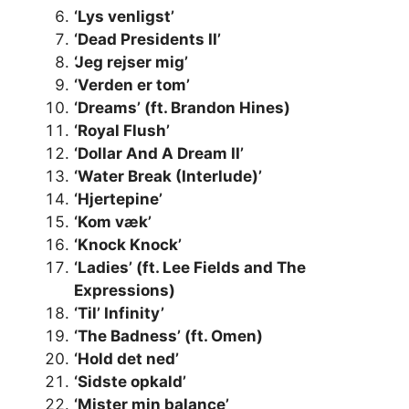
‘Lys venligst’
‘Dead Presidents II’
‘Jeg rejser mig’
‘Verden er tom’
‘Dreams’ (ft. Brandon Hines)
‘Royal Flush’
‘Dollar And A Dream II’
‘Water Break (Interlude)’
‘Hjertepine’
‘Kom væk’
‘Knock Knock’
‘Ladies’ (ft. Lee Fields and The
Expressions)
‘Til’ Infinity’
‘The Badness’ (ft. Omen)
‘Hold det ned’
‘Sidste opkald’
‘Mister min balance’