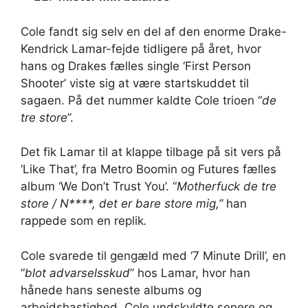
Cole fandt sig selv en del af den enorme Drake-
Kendrick Lamar-fejde tidligere på året, hvor
hans og Drakes fælles single ‘First Person
Shooter’ viste sig at være startskuddet til
sagaen. På det nummer kaldte Cole trioen “
de
tre store
”.
Det fik Lamar til at klappe tilbage på sit vers på
‘Like That’, fra Metro Boomin og Futures fælles
album ‘We Don’t Trust You’. “
Motherfuck de tre
store / N****, det er bare store mig,”
han
rappede som en replik
.
Cole svarede til gengæld med ‘7 Minute Drill’, en
“
blot advarselsskud
” hos Lamar, hvor han
hånede hans seneste albums og
arbejdshastighed. Cole undskyldte senere og