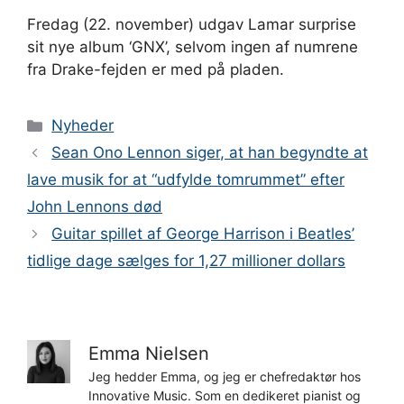
Fredag ​​(22. november) udgav Lamar surprise
sit nye album ‘GNX’, selvom ingen af ​​numrene
fra Drake-fejden er med på pladen.
Kategorier
Nyheder
Sean Ono Lennon siger, at han begyndte at
lave musik for at “udfylde tomrummet” efter
John Lennons død
Guitar spillet af George Harrison i Beatles’
tidlige dage sælges for 1,27 millioner dollars
Emma Nielsen
Jeg hedder Emma, og jeg er chefredaktør hos
Innovative Music. Som en dedikeret pianist og