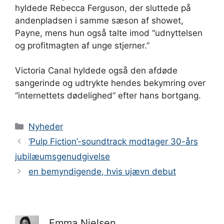
hyldede Rebecca Ferguson, der sluttede på
andenpladsen i samme sæson af showet,
Payne, mens hun også talte imod “udnyttelsen
og profitmagten af ​​unge stjerner.”
Victoria Canal hyldede også den afdøde
sangerinde og udtrykte hendes bekymring over
“internettets dødelighed” efter hans bortgang.
Kategorier
Nyheder
‘Pulp Fiction’-soundtrack modtager 30-års
jubilæumsgenudgivelse
en bemyndigende, hvis ujævn debut
Emma Nielsen