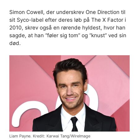
Simon Cowell, der underskrev One Direction til
sit Syco-label efter deres løb på The X Factor i
2010, skrev også en rørende hyldest, hvor han
sagde, at han “føler sig tom” og “knust” ved sin
død.
Liam Payne. Kredit: Karwai Tang/WireImage