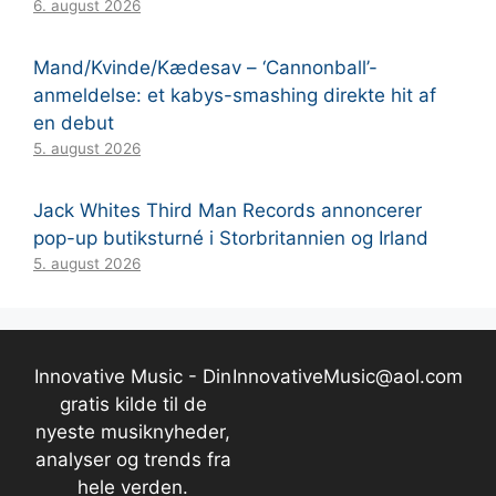
6. august 2026
Mand/Kvinde/Kædesav – ‘Cannonball’-
anmeldelse: et kabys-smashing direkte hit af
en debut
5. august 2026
Jack Whites Third Man Records annoncerer
pop-up butiksturné i Storbritannien og Irland
5. august 2026
Innovative Music - Din
InnovativeMusic@aol.com
gratis kilde til de
nyeste musiknyheder,
analyser og trends fra
hele verden.