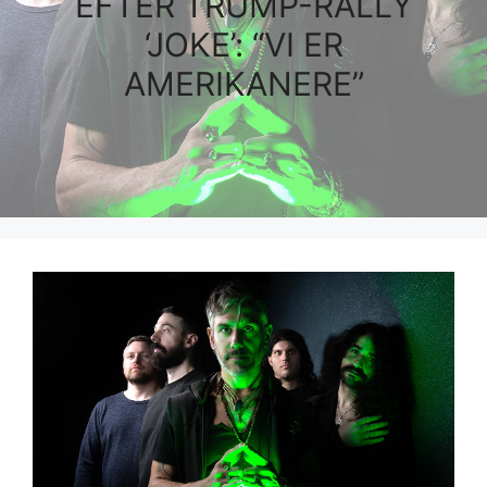
EFTER TRUMP-RALLY
‘JOKE’: “VI ER
AMERIKANERE”