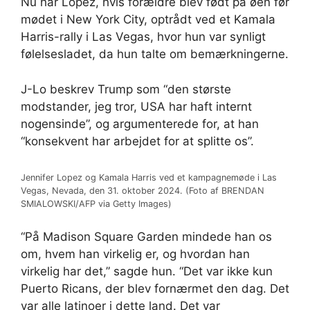
Nu har Lopez, hvis forældre blev født på øen før
mødet i New York City, optrådt ved et Kamala
Harris-rally i Las Vegas, hvor hun var synligt
følelsesladet, da hun talte om bemærkningerne.
J-Lo beskrev Trump som “den største
modstander, jeg tror, ​​USA har haft internt
nogensinde”, og argumenterede for, at han
“konsekvent har arbejdet for at splitte os”.
Jennifer Lopez og Kamala Harris ved et kampagnemøde i Las
Vegas, Nevada, den 31. oktober 2024. (Foto af BRENDAN
SMIALOWSKI/AFP via Getty Images)
“På Madison Square Garden mindede han os
om, hvem han virkelig er, og hvordan han
virkelig har det,” sagde hun. “Det var ikke kun
Puerto Ricans, der blev fornærmet den dag. Det
var alle latinoer i dette land. Det var