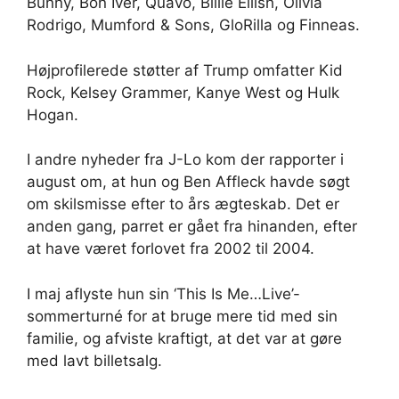
Bunny, Bon Iver, Quavo, Billie Eilish, Olivia
Rodrigo, Mumford & Sons, GloRilla og Finneas.
Højprofilerede støtter af Trump omfatter Kid
Rock, Kelsey Grammer, Kanye West og Hulk
Hogan.
I andre nyheder fra J-Lo kom der rapporter i
august om, at hun og Ben Affleck havde søgt
om skilsmisse efter to års ægteskab. Det er
anden gang, parret er gået fra hinanden, efter
at have været forlovet fra 2002 til 2004.
I maj aflyste hun sin ‘This Is Me…Live’-
sommerturné for at bruge mere tid med sin
familie, og afviste kraftigt, at det var at gøre
med lavt billetsalg.