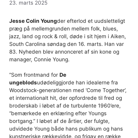
23. marts 2025
Jesse Colin Young
der efterlod et uudsletteligt
præg på mellemgrunden mellem folk, blues,
jazz, land og rock & roll, døde i sit hjem i Aiken,
South Carolina søndag den 16. marts. Han var
83. Nyheden blev annonceret af sin kone og
manager, Connie Young.
”Som frontmand for
De
ungeblods
udødeliggjorde han idealerne fra
Woodstock-generationen med ‘Come Together’,
et internationalt hit, der opfordrede til fred og
broderskab i løbet af de turbulente 1960’ere,
“bemærkede en erklæring efter Youngs
bortgang.” I løbet af de årtier, der fulgte,
udvidede Young både hans publikum og hans
kunstneriske rækkevidde, og frigav en række