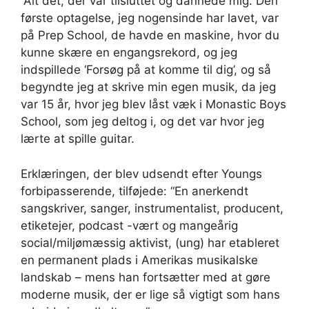
”Alt det, der var tilsluttet og dannede mig. Den
første optagelse, jeg nogensinde har lavet, var
på Prep School, de havde en maskine, hvor du
kunne skære en engangsrekord, og jeg
indspillede ‘Forsøg på at komme til dig’, og så
begyndte jeg at skrive min egen musik, da jeg
var 15 år, hvor jeg blev låst væk i Monastic Boys
School, som jeg deltog i, og det var hvor jeg
lærte at spille guitar.
Erklæringen, der blev udsendt efter Youngs
forbipasserende, tilføjede: “En anerkendt
sangskriver, sanger, instrumentalist, producent,
etiketejer, podcast -vært og mangeårig
social/miljømæssig aktivist, (ung) har etableret
en permanent plads i Amerikas musikalske
landskab – mens han fortsætter med at gøre
moderne musik, der er lige så vigtigt som hans