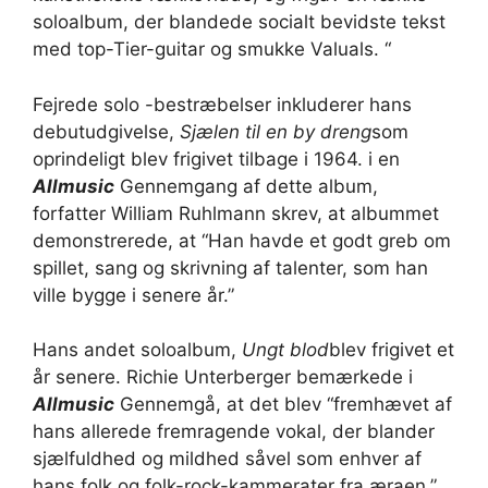
soloalbum, der blandede socialt bevidste tekst
med top-Tier-guitar og smukke Valuals. “
Fejrede solo -bestræbelser inkluderer hans
debutudgivelse,
Sjælen til en by dreng
som
oprindeligt blev frigivet tilbage i 1964. i en
Allmusic
Gennemgang af dette album,
forfatter William Ruhlmann skrev, at albummet
demonstrerede, at “Han havde et godt greb om
spillet, sang og skrivning af talenter, som han
ville bygge i senere år.”
Hans andet soloalbum,
Ungt blod
blev frigivet et
år senere. Richie Unterberger bemærkede i
Allmusic
Gennemgå, at det blev “fremhævet af
hans allerede fremragende vokal, der blander
sjælfuldhed og mildhed såvel som enhver af
hans folk og folk-rock-kammerater fra æraen.”