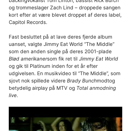
backingvokalist Tom Linton, bassist Rick Burch
og trommeslager Zach Lind – droppede sangen
kort efter at være blevet droppet af deres label,
Capitol Records.
Fast besluttet på at lave deres fjerde album
uanset, valgte Jimmy Eat World “The Middle”
som den anden single på deres 2001-plade
Blød amerikaner
som fik ret til
Jimmy Eat World
og gik til Platinum inden for et år efter
udgivelsen. En musikvideo til “The Middle”, som
sjovt nok spillede videre
Brady Bunch
modtog
betydelig airplay på MTV og
Total anmodning
live
.