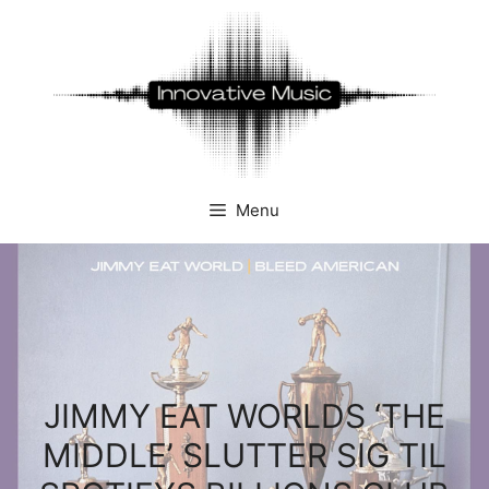
Hop
til
indhold
Menu
JIMMY EAT WORLDS ‘THE
MIDDLE’ SLUTTER SIG TIL