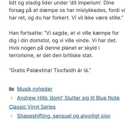
lidt og stadig lider under ‘dit imperium’. Dine
forsøg på at dæmpe os har mislykkedes, fordi vi
har ret, og du har forkert. Vi vil ikke være stille.”
Han fortsatte: ”Vi sagde, at vi ville kæmpe for
dig i din domstol, og vi ville vinde. Vi har det.
Hvis nogen på denne planet er skyld i
terrorisme, er det den britiske stat.
“Gratis Palæstina! Tiocfaidh ár lá.”
Kategorier
Musik nyheder
Andrew Hills ‘dom!’ Slutter sig til Blue Note
Classic Vinyl Series
Shapeshifting, sensuel og alvorligt sjov