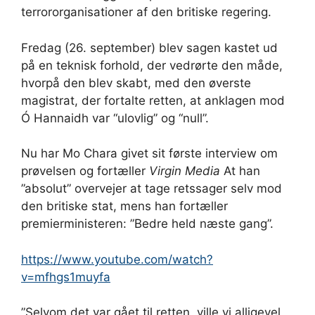
terrororganisationer af den britiske regering.
Fredag ​​(26. september) blev sagen kastet ud
på en teknisk forhold, der vedrørte den måde,
hvorpå den blev skabt, med den øverste
magistrat, der fortalte retten, at anklagen mod
Ó Hannaidh var “ulovlig” og “null”.
Nu har Mo Chara givet sit første interview om
prøvelsen og fortæller
Virgin Media
At han
”absolut” overvejer at tage retssager selv mod
den britiske stat, mens han fortæller
premierministeren: ”Bedre held næste gang”.
https://www.youtube.com/watch?
v=mfhgs1muyfa
”Selvom det var gået til retten, ville vi alligevel