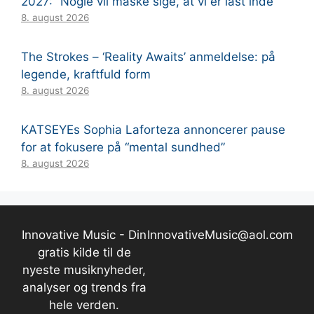
2027: “Nogle vil måske sige, at vi er låst inde”
8. august 2026
The Strokes – ‘Reality Awaits’ anmeldelse: på
legende, kraftfuld form
8. august 2026
KATSEYEs Sophia Laforteza annoncerer pause
for at fokusere på “mental sundhed”
8. august 2026
Innovative Music - Din
InnovativeMusic@aol.com
gratis kilde til de
nyeste musiknyheder,
analyser og trends fra
hele verden.