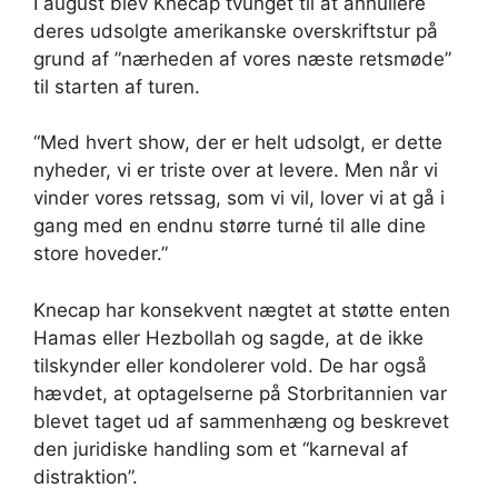
I august blev Knecap tvunget til at annullere
deres udsolgte amerikanske overskriftstur på
grund af ”nærheden af ​​vores næste retsmøde”
til starten af ​​turen.
“Med hvert show, der er helt udsolgt, er dette
nyheder, vi er triste over at levere. Men når vi
vinder vores retssag, som vi vil, lover vi at gå i
gang med en endnu større turné til alle dine
store hoveder.”
Knecap har konsekvent nægtet at støtte enten
Hamas eller Hezbollah og sagde, at de ikke
tilskynder eller kondolerer vold. De har også
hævdet, at optagelserne på Storbritannien var
blevet taget ud af sammenhæng og beskrevet
den juridiske handling som et “karneval af
distraktion”.