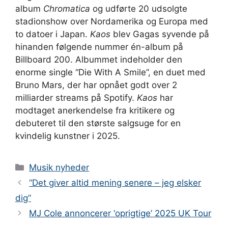
album
Chromatica
og udførte 20 udsolgte
stadionshow over Nordamerika og Europa med
to datoer i Japan.
Kaos
blev Gagas syvende på
hinanden følgende nummer én-album på
Billboard 200. Albummet indeholder den
enorme single “Die With A Smile”, en duet med
Bruno Mars, der har opnået godt over 2
milliarder streams på Spotify.
Kaos
har
modtaget anerkendelse fra kritikere og
debuteret til den største salgsuge for en
kvindelig kunstner i 2025.
Kategorier
Musik nyheder
“Det giver altid mening senere – jeg elsker
dig”
MJ Cole annoncerer ‘oprigtige’ 2025 UK Tour