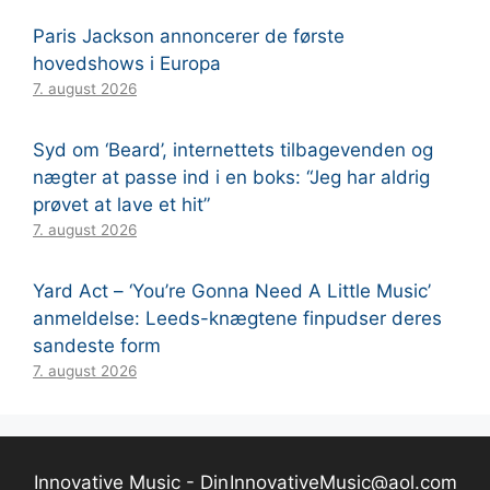
Paris Jackson annoncerer de første
hovedshows i Europa
7. august 2026
Syd om ‘Beard’, internettets tilbagevenden og
nægter at passe ind i en boks: “Jeg har aldrig
prøvet at lave et hit”
7. august 2026
Yard Act – ‘You’re Gonna Need A Little Music’
anmeldelse: Leeds-knægtene finpudser deres
sandeste form
7. august 2026
Innovative Music - Din
InnovativeMusic@aol.com