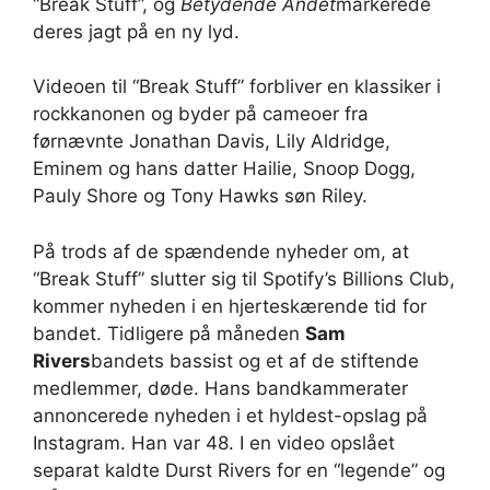
“Break Stuff”, og
Betydende Andet
markerede
deres jagt på en ny lyd.
Videoen til “Break Stuff” forbliver en klassiker i
rockkanonen og byder på cameoer fra
førnævnte Jonathan Davis, Lily Aldridge,
Eminem og hans datter Hailie, Snoop Dogg,
Pauly Shore og Tony Hawks søn Riley.
På trods af de spændende nyheder om, at
“Break Stuff” slutter sig til Spotify’s Billions Club,
kommer nyheden i en hjerteskærende tid for
bandet. Tidligere på måneden
Sam
Rivers
bandets bassist og et af de stiftende
medlemmer, døde. Hans bandkammerater
annoncerede nyheden i et hyldest-opslag på
Instagram. Han var 48. I en video opslået
separat kaldte Durst Rivers for en “legende” og