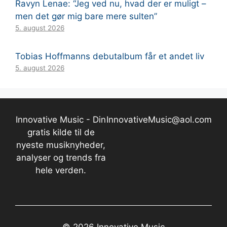
Ravyn Lenae: “Jeg ved nu, hvad der er muligt –
men det gør mig bare mere sulten”
5. august 2026
Tobias Hoffmanns debutalbum får et andet liv
5. august 2026
Innovative Music - Din
InnovativeMusic@aol.com
gratis kilde til de
nyeste musiknyheder,
analyser og trends fra
hele verden.
© 2026 Innovative Music