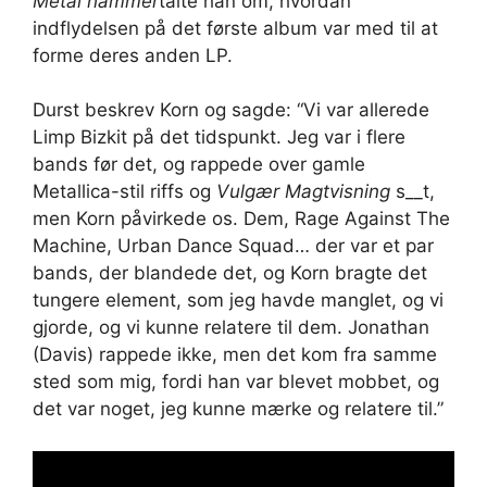
Metal hammer
talte han om, hvordan
indflydelsen på det første album var med til at
forme deres anden LP.
Durst beskrev Korn og sagde: “Vi var allerede
Limp Bizkit på det tidspunkt. Jeg var i flere
bands før det, og rappede over gamle
Metallica-stil riffs og
Vulgær Magtvisning
s__t,
men Korn påvirkede os. Dem, Rage Against The
Machine, Urban Dance Squad… der var et par
bands, der blandede det, og Korn bragte det
tungere element, som jeg havde manglet, og vi
gjorde, og vi kunne relatere til dem. Jonathan
(Davis) rappede ikke, men det kom fra samme
sted som mig, fordi han var blevet mobbet, og
det var noget, jeg kunne mærke og relatere til.”