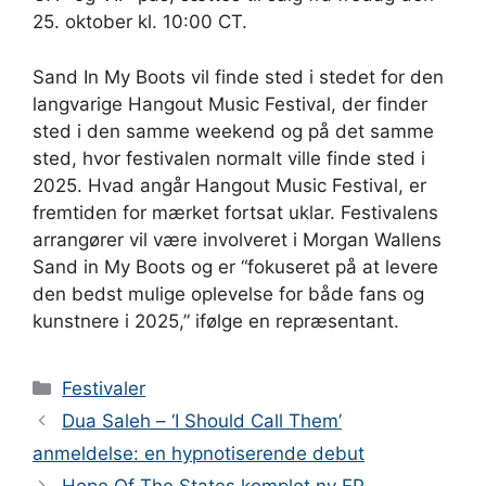
25. oktober kl. 10:00 CT.
Sand In My Boots vil finde sted i stedet for den
langvarige Hangout Music Festival, der finder
sted i den samme weekend og på det samme
sted, hvor festivalen normalt ville finde sted i
2025. Hvad angår Hangout Music Festival, er
fremtiden for mærket fortsat uklar. Festivalens
arrangører vil være involveret i Morgan Wallens
Sand in My Boots og er “fokuseret på at levere
den bedst mulige oplevelse for både fans og
kunstnere i 2025,” ifølge en repræsentant.
Kategorier
Festivaler
Dua Saleh – ‘I Should Call Them’
anmeldelse: en hypnotiserende debut
Hope Of The States komplet ny EP