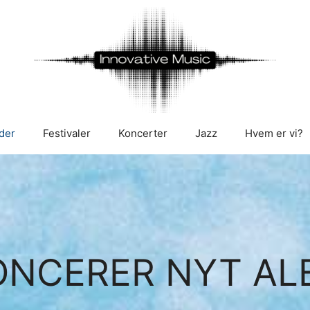
der
Festivaler
Koncerter
Jazz
Hvem er vi?
NCERER NYT ALBU