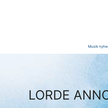
Hop
til
indhold
Musik nyhe
LORDE ANNO