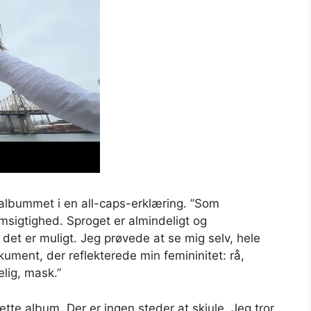
 albummet i en all-caps-erklæring. ”Som
msigtighed. Sproget er almindeligt og
et er muligt. Jeg prøvede at se mig selv, hele
ument, der reflekterede min femininitet: rå,
lig, mask.”
tte album. Der er ingen steder at skjule. Jeg tror, ​​