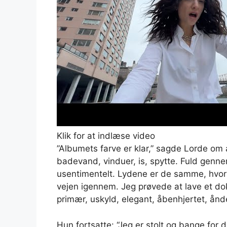
Klik for at indlæse video
”Albumets farve er klar,” sagde Lorde om
badevand, vinduer, is, spytte. Fuld genne
usentimentelt. Lydene er de samme, hvor d
vejen igennem. Jeg prøvede at lave et dok
primær, uskyld, elegant, åbenhjertet, ånde
Hun fortsatte: “Jeg er stolt og bange for de