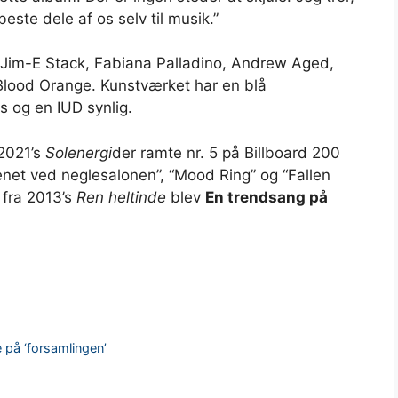
beste dele af os selv til musik.”
Jim-E Stack, Fabiana Palladino, Andrew Aged,
lood Orange. Kunstværket har en blå
s og en IUD synlig.
2021’s
Solenergi
der ramte nr. 5 på Billboard 200
tenet ved neglesalonen”, “Mood Ring” og “Fallen
” fra 2013’s
Ren heltinde
blev
En trendsang på
 på ‘forsamlingen’