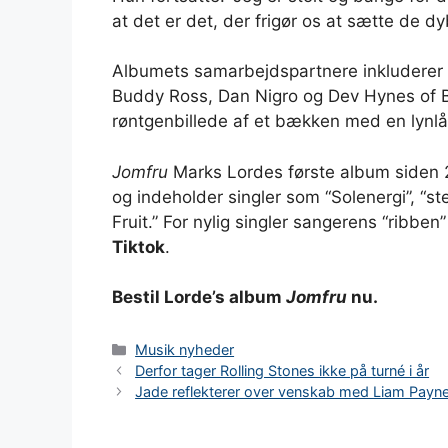
at det er det, der frigør os at sætte de dy
Albumets samarbejdspartnere inkluderer 
Buddy Ross, Dan Nigro og Dev Hynes of B
røntgenbillede af et bækken med en lynlå
Jomfru
Marks Lordes første album siden 
og indeholder singler som “Solenergi”, “s
Fruit.” For nylig singler sangerens “ribben
Tiktok
.
Bestil Lorde’s album
Jomfru
nu.
Kategorier
Musik nyheder
Derfor tager Rolling Stones ikke på turné i år
Jade reflekterer over venskab med Liam Payne