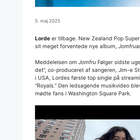
5. maj 2025
Lorde
er tilbage. New Zealand Pop Supers
sit meget forventede nye album,
Jomfru
a
Meddelelsen om
Jomfru
Følger sidste ug
det”, co-produceret af sangeren, Jim-e St
i USA, Lordes første top single på stream
“Royals.” Den ledsagende musikvideo blev 
mødte fans i Washington Square Park.