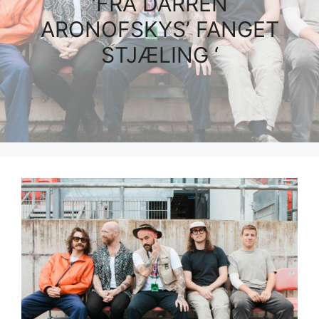
‘FRA DARREN
ARONOFSKYS’ FANGET
STJÆLING ‘