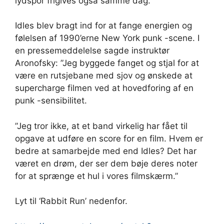
lydspor frigives også samme dag.
Idles blev bragt ind for at fange energien og
følelsen af 1990’erne New York punk -scene. I
en pressemeddelelse sagde instruktør
Aronofsky: ”Jeg byggede fanget og stjal for at
være en rutsjebane med sjov og ønskede at
supercharge filmen ved at hovedforing af en
punk -sensibilitet.
”Jeg tror ikke, at et band virkelig har fået til
opgave at udføre en score for en film. Hvem er
bedre at samarbejde med end Idles? Det har
været en drøm, der ser dem bøje deres noter
for at sprænge et hul i vores filmskærm.”
Lyt til ‘Rabbit Run’ nedenfor.