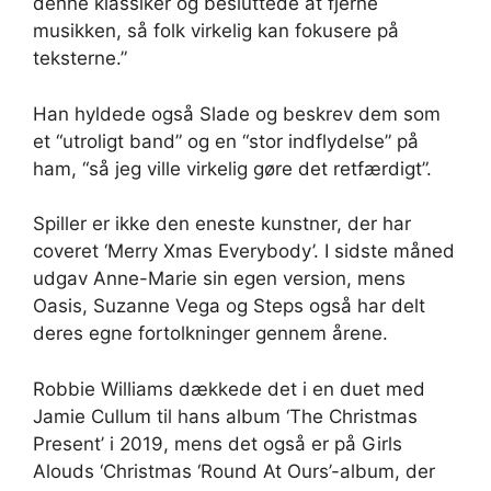
denne klassiker og besluttede at fjerne
musikken, så folk virkelig kan fokusere på
teksterne.”
Han hyldede også Slade og beskrev dem som
et “utroligt band” og en “stor indflydelse” på
ham, “så jeg ville virkelig gøre det retfærdigt”.
Spiller er ikke den eneste kunstner, der har
coveret ‘Merry Xmas Everybody’. I sidste måned
udgav Anne-Marie sin egen version, mens
Oasis, Suzanne Vega og Steps også har delt
deres egne fortolkninger gennem årene.
Robbie Williams dækkede det i en duet med
Jamie Cullum til hans album ‘The Christmas
Present’ i 2019, mens det også er på Girls
Alouds ‘Christmas ‘Round At Ours’-album, der