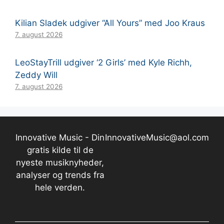
Kilian Sladek udgiver “All Yours” med Joo Kraus
7. august 2026
LeoStayTrill udgiver ‘2 Girls’ med Kyle Richh,
Zeddy Will
7. august 2026
Innovative Music - Din
InnovativeMusic@aol.com
gratis kilde til de
nyeste musiknyheder,
analyser og trends fra
hele verden.