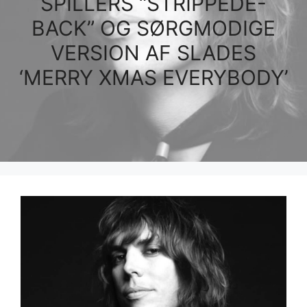
SPILLERS “STRIPPEDE-
BACK” OG SØRGMODIGE
VERSION AF SLADES
‘MERRY XMAS EVERYBODY’