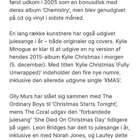
først udkom i 2005 som en bonusdisk med
deres album ‘Chemistry’, men blev genudgivet
på cd og vinyl i sidste måned.
En lang række kunstnere har også udgivet
julesange i år – både originaler og covers. Kylie
Minogue er klar til at udgive en ny version af
hendes 2015-album Kylie Christmas i morgen
(5. december). Med titlen ‘Kylie Christmas (Fully
Unwrapped)’ indeholder den fire nye numre,
inklusive den allerede udgivne single ‘XMAS’.
Olly Murs har slået sig sammen med The
Ordinary Boys til ‘Christmas Starts Tonight’,
mens The Coral udgav den “forbandede
julesang” ‘She Died On Christmas Day’ tidligere
på ugen. Leon Bridges har delt to julesange i år,
inklusive en med Norah Jones, og Laufey delte