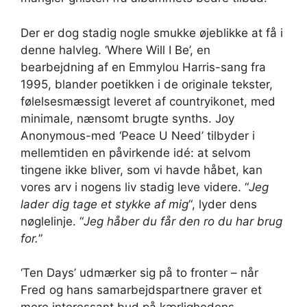
Der er dog stadig nogle smukke øjeblikke at få i
denne halvleg. ‘Where Will I Be’, en
bearbejdning af en Emmylou Harris-sang fra
1995, blander poetikken i de originale tekster,
følelsesmæssigt leveret af countryikonet, med
minimale, nænsomt brugte synths. Joy
Anonymous-med ‘Peace U Need’ tilbyder i
mellemtiden en påvirkende idé: at selvom
tingene ikke bliver, som vi havde håbet, kan
vores arv i nogens liv stadig leve videre. “
Jeg
lader dig tage et stykke af mig
“, lyder dens
nøglelinje. “
Jeg håber du får den ro du har brug
for.
”
‘Ten Days’ udmærker sig på to fronter – når
Fred og hans samarbejdspartnere graver et