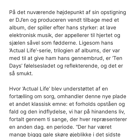
På det nuværende højdepunkt af sin opstigning
er DJ’en og produceren vendt tilbage med et
album, der spiller efter hans styrker: at lave
elektronisk musik, der appellerer til hjertet og
sjælen såvel som fødderne. Ligesom hans
‘Actual Life’-serie, trilogien af ​​albums, der var
med til at give ham hans gennembrud, er ‘Ten
Days’ følelsesladet og reflekterende, og det er
så smukt.
Hvor ‘Actual Life’ blev understøttet af en
fortælling om sorg, omhandler denne nye plade
et andet klassisk emne: et forholds opståen og
fald og den indflydelse, vi har på hinandens liv,
fortalt gennem ti sange, der hver repræsenterer
en anden dag. en periode. “Der har været
mange biggg gale skøre øjeblikke i det sidste