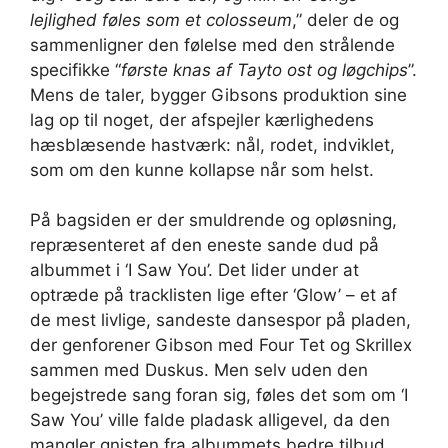
lejlighed føles som et colosseum
,” deler de og
sammenligner den følelse med den strålende
specifikke “
første knas af Tayto ost og løgchips
”.
Mens de taler, bygger Gibsons produktion sine
lag op til noget, der afspejler kærlighedens
hæsblæsende hastværk: nål, rodet, indviklet,
som om den kunne kollapse når som helst.
På bagsiden er der smuldrende og opløsning,
repræsenteret af den eneste sande dud på
albummet i ‘I Saw You’. Det lider under at
optræde på tracklisten lige efter ‘Glow’ – et af
de mest livlige, sandeste dansespor på pladen,
der genforener Gibson med Four Tet og Skrillex
sammen med Duskus. Men selv uden den
begejstrede sang foran sig, føles det som om ‘I
Saw You’ ville falde pladask alligevel, da den
mangler gnisten fra albummets bedre tilbud.