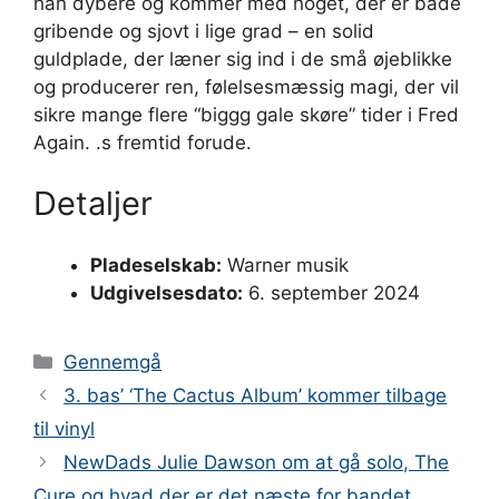
han dybere og kommer med noget, der er både
gribende og sjovt i lige grad – en solid
guldplade, der læner sig ind i de små øjeblikke
og producerer ren, følelsesmæssig magi, der vil
sikre mange flere “biggg gale skøre” tider i Fred
Again. .s fremtid forude.
Detaljer
Pladeselskab:
Warner musik
Udgivelsesdato:
6. september 2024
Kategorier
Gennemgå
3. bas’ ‘The Cactus Album’ kommer tilbage
til vinyl
NewDads Julie Dawson om at gå solo, The
Cure og hvad der er det næste for bandet