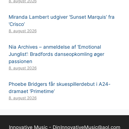
8. august 2026
Miranda Lambert udgiver ‘Sunset Marquis’ fra
‘Crisco’
8. august 2026
Nia Archives – anmeldelse af ‘Emotional
Junglist’: Bradfords danseopkomling øger
passionen
8. august 2026
Phoebe Bridgers får skuespillerdebut i A24-
dramaet ‘Primetime’
8. august 2026
Innovative Music - Din
InnovativeMusic@aol.com