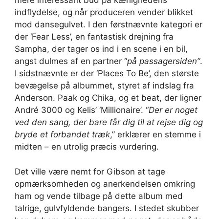
mere interessant bud på kærlighedens
indflydelse, og når produceren vender blikket
mod dansegulvet. I den førstnævnte kategori er
der ‘Fear Less’, en fantastisk drejning fra
Sampha, der tager os ind i en scene i en bil,
angst dulmes af en partner “
på passagersiden”
.
I sidstnævnte er der ‘Places To Be’, den største
bevægelse på albummet, styret af indslag fra
Anderson. Paak og Chika, og et beat, der ligner
André 3000 og Kelis’ ‘Millionaire’. “
Der er noget
ved den sang, der bare får dig til at rejse dig og
bryde et forbandet træk
,” erklærer en stemme i
midten – en utrolig præcis vurdering.
Det ville være nemt for Gibson at tage
opmærksomheden og anerkendelsen omkring
ham og vende tilbage på dette album med
talrige, gulvfyldende bangers. I stedet skubber