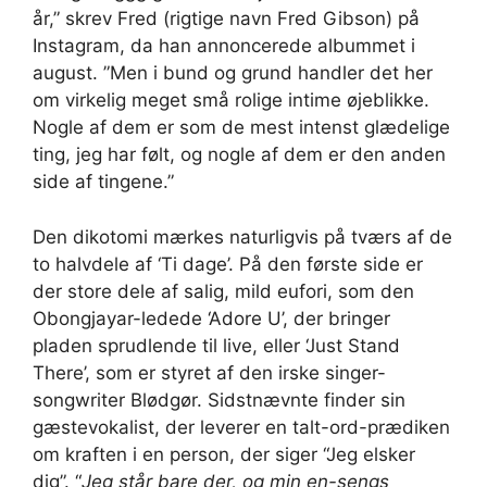
år,” skrev Fred (rigtige navn Fred Gibson) på
Instagram, da han annoncerede albummet i
august. ”Men i bund og grund handler det her
om virkelig meget små rolige intime øjeblikke.
Nogle af dem er som de mest intenst glædelige
ting, jeg har følt, og nogle af dem er den anden
side af tingene.”
Den dikotomi mærkes naturligvis på tværs af de
to halvdele af ‘Ti dage’. På den første side er
der store dele af salig, mild eufori, som den
Obongjayar-ledede ‘Adore U’, der bringer
pladen sprudlende til live, eller ‘Just Stand
There’, som er styret af den irske singer-
songwriter Blødgør. Sidstnævnte finder sin
gæstevokalist, der leverer en talt-ord-prædiken
om kraften i en person, der siger “Jeg elsker
dig”. “
Jeg står bare der, og min en-sengs