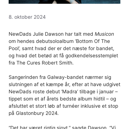
8. oktober 2024
NewDads Julie Dawson har talt med
Musicon
om hendes debutsoloalbum ‘Bottom Of The
Pool’, samt hvad der er det næste for bandet,
og hvad det betød at få godkendelsesstemplet
fra The Cures Robert Smith.
Sangerinden fra Galway-bandet nærmer sig
slutningen af ​​et kæmpe år, efter at have udgivet
NewDads roste debut ‘Madra’ tilbage i januar –
tippet som et af årets bedste album hidtil – og
afsluttet et stort løb af turnéer inklusive et stop
på Glastonbury 2024.
“Det har været rigtig sjovt,” sagde Dawson. “Vi