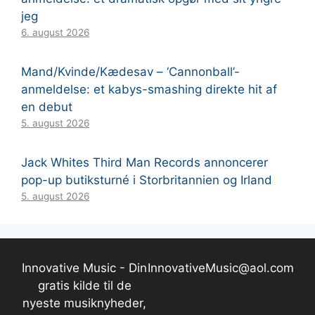
jeg
6. august 2026
Mand/Kvinde/Kædesav – ‘Cannonball’-
anmeldelse: et kabys-smashing direkte hit af
en debut
5. august 2026
Jack Whites Third Man Records annoncerer
pop-up butiksturné i Storbritannien og Irland
5. august 2026
Innovative Music - Din
InnovativeMusic@aol.com
gratis kilde til de
nyeste musiknyheder,