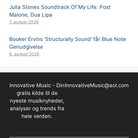
Julia Stones Soundtrack Of My Life: Post
Malone, Dua Lipa
7. august 2026
Booker Ervins ‘Structurally Sound’ får Blue Note
Genudgivelse
6. august 2026
Innovative Music - Din
InnovativeMusic@aol.com
gratis kilde til de
nyeste musiknyheder,
analyser og trends fra
hele verden.