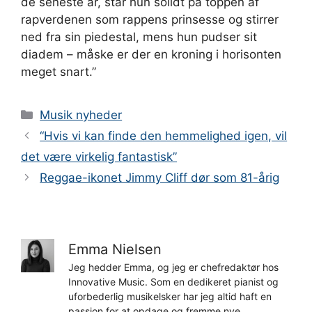
de seneste år, står hun solidt på toppen af ​​
rapverdenen som rappens prinsesse og stirrer
ned fra sin piedestal, mens hun pudser sit
diadem – måske er der en kroning i horisonten
meget snart.”
Kategorier
Musik nyheder
“Hvis vi kan finde den hemmelighed igen, vil
det være virkelig fantastisk”
Reggae-ikonet Jimmy Cliff dør som 81-årig
Emma Nielsen
Jeg hedder Emma, og jeg er chefredaktør hos
Innovative Music. Som en dedikeret pianist og
uforbederlig musikelsker har jeg altid haft en
passion for at opdage og fremme nye