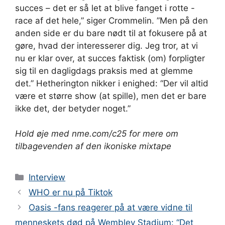
succes – det er så let at blive fanget i rotte -
race af det hele,” siger Crommelin. ”Men på den
anden side er du bare nødt til at fokusere på at
gøre, hvad der interesserer dig. Jeg tror, at vi
nu er klar over, at succes faktisk (om) forpligter
sig til en dagligdags praksis med at glemme
det.” Hetherington nikker i enighed: “Der vil altid
være et større show (at spille), men det er bare
ikke det, der betyder noget.”
Hold øje med nme.com/c25 for mere om
tilbagevenden af den ikoniske mixtape
Kategorier
Interview
WHO er nu på Tiktok
Oasis -fans reagerer på at være vidne til
menneskets død på Wembley Stadium: “Det