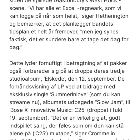
siden de spillede Glastonbury’s West Holts -
scene. ”Vi har alle et Excel -regneark, som vi
kan logge på når som helst,” siger Hetherington
og bemærker, at det planlægger bandets
tidsplan et helt år fremover, ”men jeg synes
faktisk, det er sundere bare at tage det dag for
dag.”
Dette lyder fornuftigt i betragtning af at pakker
også forbereder sig på at droppe deres tredje
studioalbum, ‘Elskede’, den 12. september. De
forhåndsvisning af LP ved at bidrage med
eksklusiv single ‘SummerInlove’ (som du kan
streame nu), albumets udpegede “Slow Jam”, til
‘Bose X Innovative Music: C25’ (droppet i fuld
19. september). ”Det er en virkelig glat, godt
indspillet sang, der føles som om den kan stå
alene på (‘C25’) mixtape,” siger Crommelin.