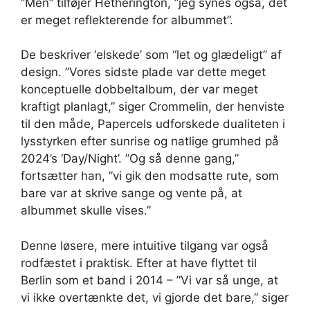
”Men” tilføjer Hetherington, ”jeg synes også, det
er meget reflekterende for albummet”.
De beskriver ‘elskede’ som “let og glædeligt” af
design. ”Vores sidste plade var dette meget
konceptuelle dobbeltalbum, der var meget
kraftigt planlagt,” siger Crommelin, der henviste
til den måde, Papercels udforskede dualiteten i
lysstyrken efter sunrise og natlige grumhed på
2024’s ‘Day/Night’. ”Og så denne gang,”
fortsætter han, ”vi gik den modsatte rute, som
bare var at skrive sange og vente på, at
albummet skulle vises.”
Denne løsere, mere intuitive tilgang var også
rodfæstet i praktisk. Efter at have flyttet til
Berlin som et band i 2014 – ”Vi var så unge, at
vi ikke overtænkte det, vi gjorde det bare,” siger