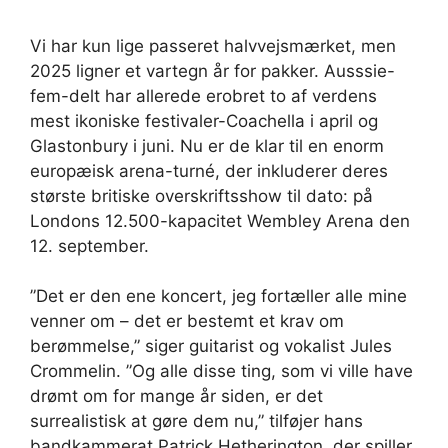
Vi har kun lige passeret halvvejsmærket, men
2025 ligner et vartegn år for pakker. Ausssie-
fem-delt har allerede erobret to af verdens
mest ikoniske festivaler-Coachella i april og
Glastonbury i juni. Nu er de klar til en enorm
europæisk arena-turné, der inkluderer deres
største britiske overskriftsshow til dato: på
Londons 12.500-kapacitet Wembley Arena den
12. september.
”Det er den ene koncert, jeg fortæller alle mine
venner om – det er bestemt et krav om
berømmelse,” siger guitarist og vokalist Jules
Crommelin. ”Og alle disse ting, som vi ville have
drømt om for mange år siden, er det
surrealistisk at gøre dem nu,” tilføjer hans
bandkammerat Patrick Hetherington, der spiller