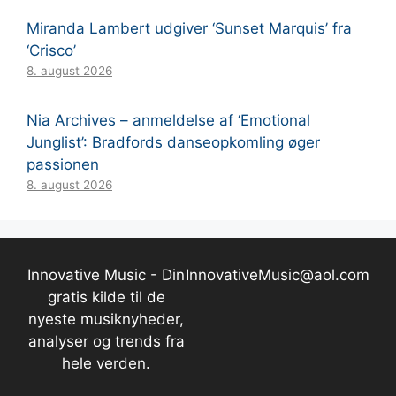
Miranda Lambert udgiver ‘Sunset Marquis’ fra
‘Crisco’
8. august 2026
Nia Archives – anmeldelse af ‘Emotional
Junglist’: Bradfords danseopkomling øger
passionen
8. august 2026
Innovative Music - Din
InnovativeMusic@aol.com
gratis kilde til de
nyeste musiknyheder,
analyser og trends fra
hele verden.