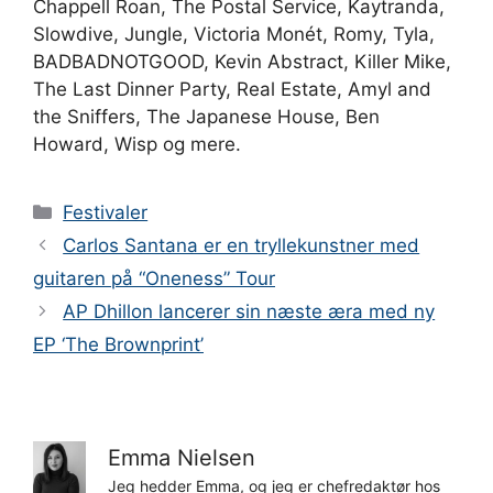
Chappell Roan, The Postal Service, Kaytranda,
Slowdive, Jungle, Victoria Monét, Romy, Tyla,
BADBADNOTGOOD, Kevin Abstract, Killer Mike,
The Last Dinner Party, Real Estate, Amyl and
the Sniffers, The Japanese House, Ben
Howard, Wisp og mere.
Kategorier
Festivaler
Carlos Santana er en tryllekunstner med
guitaren på “Oneness” Tour
AP Dhillon lancerer sin næste æra med ny
EP ‘The Brownprint’
Emma Nielsen
Jeg hedder Emma, og jeg er chefredaktør hos