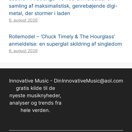
samling af maksimalistisk, genrebøjende digi-
metal, der stormer i laden
6. august 2026
Rollemodel – ‘Chuck Timely & The Hourglass’
anmeldelse: en superglat skildring af singledom
6. august 2026
Innovative Music - Din
InnovativeMusic@aol.com
gratis kilde til de
nyeste musiknyheder,
analyser og trends fra
hele verden.