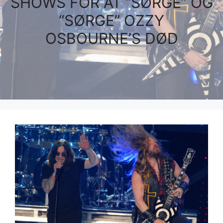
SHOWS FOR AT “SØRGE” OG
“SØRGE” OZZY
OSBOURNE’S DØD