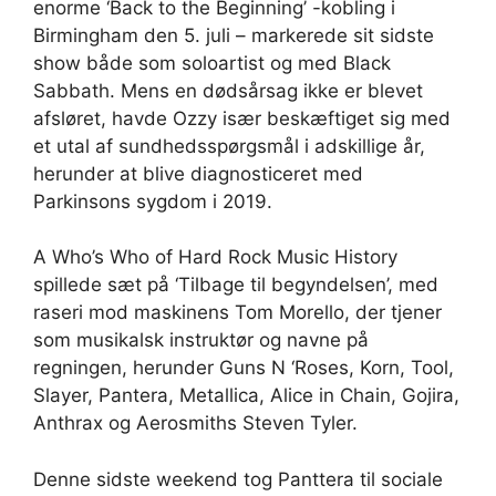
enorme ‘Back to the Beginning’ -kobling i
Birmingham den 5. juli – markerede sit sidste
show både som soloartist og med Black
Sabbath. Mens en dødsårsag ikke er blevet
afsløret, havde Ozzy især beskæftiget sig med
et utal af sundhedsspørgsmål i adskillige år,
herunder at blive diagnosticeret med
Parkinsons sygdom i 2019.
A Who’s Who of Hard Rock Music History
spillede sæt på ‘Tilbage til begyndelsen’, med
raseri mod maskinens Tom Morello, der tjener
som musikalsk instruktør og navne på
regningen, herunder Guns N ‘Roses, Korn, Tool,
Slayer, Pantera, Metallica, Alice in Chain, Gojira,
Anthrax og Aerosmiths Steven Tyler.
Denne sidste weekend tog Panttera til sociale