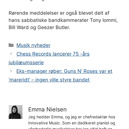
Rørende meddelelser er også blevet delt af
hans sabbatiske bandkammerater Tony Iommi,
Bill Ward og Geezer Butler.
Kategorier
Musik nyheder
Chess Records lancerer 75 -års
jubilæumsserie
Eks-manager røber: Guns N’ Roses var et
’mareridt’ – ingen ville styre bandet
Emma Nielsen
Jeg hedder Emma, og jeg er chefredaktør hos
Innovative Music. Som en dedikeret pianist og
uforbederlig musikelsker har jeg altid haft en