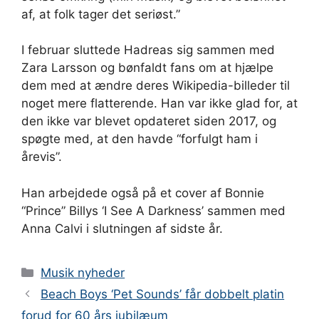
af, at folk tager det seriøst.”
I februar sluttede Hadreas sig sammen med
Zara Larsson og bønfaldt fans om at hjælpe
dem med at ændre deres Wikipedia-billeder til
noget mere flatterende. Han var ikke glad for, at
den ikke var blevet opdateret siden 2017, og
spøgte med, at den havde “forfulgt ham i
årevis”.
Han arbejdede også på et cover af Bonnie
“Prince” Billys ‘I See A Darkness’ sammen med
Anna Calvi i slutningen af ​​sidste år.
Kategorier
Musik nyheder
Beach Boys ‘Pet Sounds’ får dobbelt platin
forud for 60 års jubilæum