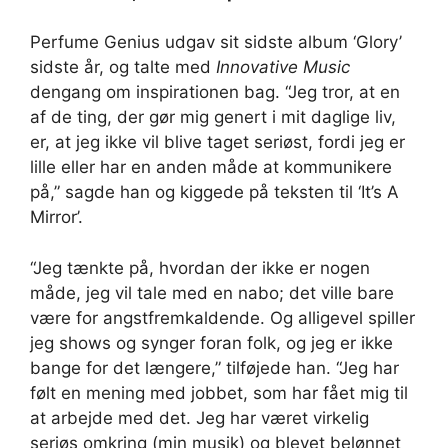
Perfume Genius udgav sit sidste album ‘Glory’
sidste år, og talte med
Innovative Music
dengang om inspirationen bag. “Jeg tror, ​​at en
af ​​de ting, der gør mig genert i mit daglige liv,
er, at jeg ikke vil blive taget seriøst, fordi jeg er
lille eller har en anden måde at kommunikere
på,” sagde han og kiggede på teksten til ‘It’s A
Mirror’.
“Jeg tænkte på, hvordan der ikke er nogen
måde, jeg vil tale med en nabo; det ville bare
være for angstfremkaldende. Og alligevel spiller
jeg shows og synger foran folk, og jeg er ikke
bange for det længere,” tilføjede han. “Jeg har
følt en mening med jobbet, som har fået mig til
at arbejde med det. Jeg har været virkelig
seriøs omkring (min musik) og blevet belønnet