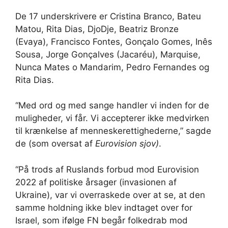
De 17 underskrivere er Cristina Branco, Bateu
Matou, Rita Dias, DjoDje, Beatriz Bronze
(Evaya), Francisco Fontes, Gonçalo Gomes, Inês
Sousa, Jorge Gonçalves (Jacaréu), Marquise,
Nunca Mates o Mandarim, Pedro Fernandes og
Rita Dias.
“Med ord og med sange handler vi inden for de
muligheder, vi får. Vi accepterer ikke medvirken
til krænkelse af menneskerettighederne,” sagde
de (som oversat af
Eurovision sjov)
.
“På trods af Ruslands forbud mod Eurovision
2022 af politiske årsager (invasionen af ​​
Ukraine), var vi overraskede over at se, at den
samme holdning ikke blev indtaget over for
Israel, som ifølge FN begår folkedrab mod