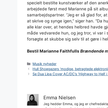
specielt bestilte kunstværker af den ane
arbejdede først med Marianne på sit alb
samarbejdspartner. ”Jeg er så glad for, at v
at skrive og synge igen,” siger han. ”Da 
alle klar over, at hendes helbred havde g
måde vedvarede hun, og jeg tror, ​​vi var i 
forsøgte at skubbe sig selv til at gøre i hel
Bestil Marianne Faithfulls
Brændende m
Kategorier
Musik nyheder
Hull Shoegazers ‘modige, betragtede elektron
Se Dua Lipa Cover AC/DC’s ‘Highway to Hell’ 
Emma Nielsen
Jeg hedder Emma, og jeg er chefredaktør