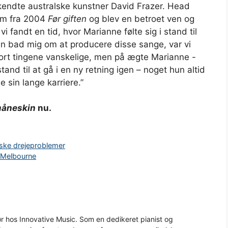
rkendte australske kunstner David Frazer. Head
um fra 2004
Før giften
og blev en betroet ven og
i fandt en tid, hvor Marianne følte sig i stand til
hun bad mig om at producere disse sange, var vi
jort tingene vanskelige, men på ægte Marianne -
stand til at gå i en ny retning igen – noget hun altid
e sin lange karriere.”
åneskin
nu.
iske drejeproblemer
i Melbourne
 hos Innovative Music. Som en dedikeret pianist og